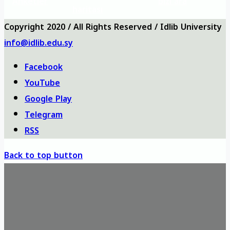
Anketler
bizi ara
haritası
Copyright 2020 / All Rights Reserved / Idlib University
info@idlib.edu.sy
Facebook
YouTube
Google Play
Telegram
RSS
Back to top button