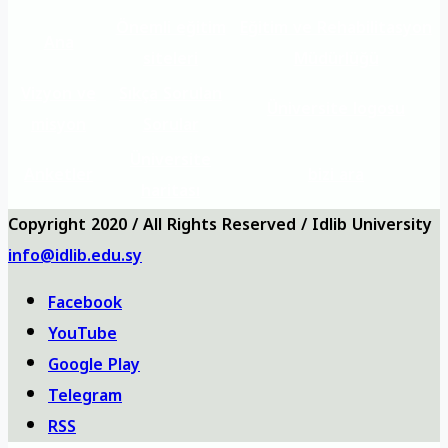
Önemli eğitim
Eğitim ve Rehabilitasyon
Ana
siteleri
Müdürlüğü
Vizyon ve
Sıkça Sorulan
Üniversite logosu
misyon
Sorular
Üniversite
Anketler
bizi ara
haritası
Copyright 2020 / All Rights Reserved / Idlib University
info@idlib.edu.sy
Facebook
YouTube
Google Play
Telegram
RSS