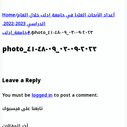
أعداد الأبحاث العليا في جامعة إدلب خلال العام
/
Home
الدراسي 2023-2022.
photo_٢٠٢٣-٠٩-٠٣_٠٩-٤٨-٤١
/
#جامعة_إدلب
photo_٢٠٢٣-٠٩-٠٣_٠٩-٤٨-٤١
Leave a Reply
You must be
logged in
to post a comment.
تابعنا على فيسبوك
آخر المقالات