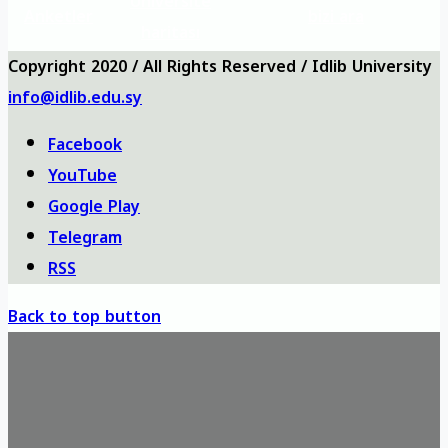
Üniversite
Anketler
bizi ara
haritası
Copyright 2020 / All Rights Reserved / Idlib University
info@idlib.edu.sy
Facebook
YouTube
Google Play
Telegram
RSS
Back to top button