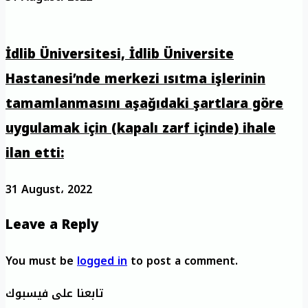
İdlib Üniversitesi, İdlib Üniversite
Hastanesi’nde merkezi ısıtma işlerinin
tamamlanmasını aşağıdaki şartlara göre
uygulamak için (kapalı zarf içinde) ihale
ilan etti:
31 August، 2022
Leave a Reply
You must be
logged in
to post a comment.
تابعنا على فيسبوك