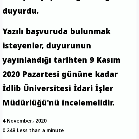
duyurdu.
Yazılı başvuruda bulunmak
isteyenler, duyurunun
yayınlandığı tarihten 9 Kasım
2020 Pazartesi gününe kadar
İdlib Üniversitesi İdari İşler
Müdürlüğü'nü incelemelidir.
4 November، 2020
0
248
Less than a minute