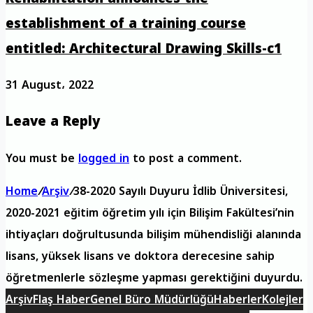
establishment of a training course
entitled: Architectural Drawing Skills-c1
31 August، 2022
Leave a Reply
You must be
logged in
to post a comment.
Home
/
Arşiv
/
38-2020 Sayılı Duyuru İdlib Üniversitesi,
2020-2021 eğitim öğretim yılı için Bilişim Fakültesi’nin
ihtiyaçları doğrultusunda bilişim mühendisliği alanında
lisans, yüksek lisans ve doktora derecesine sahip
öğretmenlerle sözleşme yapması gerektiğini duyurdu.
Arşiv
Flaş Haber
Genel Büro Müdürlüğü
Haberler
Kolejler