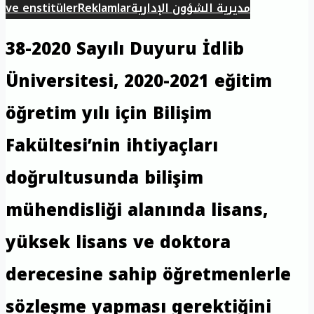
مديرية الشؤون الإدارية
Reklamlar
ve enstitüler
38-2020 Sayılı Duyuru İdlib
Üniversitesi, 2020-2021 eğitim
öğretim yılı için Bilişim
Fakültesi’nin ihtiyaçları
doğrultusunda bilişim
mühendisliği alanında lisans,
yüksek lisans ve doktora
derecesine sahip öğretmenlerle
sözleşme yapması gerektiğini