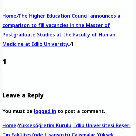
Home
/
The Higher Education Council announces a
comparison to fill vacancies in the Master of
Postgraduate Studies at the Faculty of Human
Medicine at Idlib University.
/
1
1
Leave a Reply
You must be
logged in
to post a comment.
Home
/
Yükseköğretim Kurulu, İdlib Üniversitesi Beşeri
Tıp Fakültesi'nde Lisansüstü Çalışmalar Yüksek