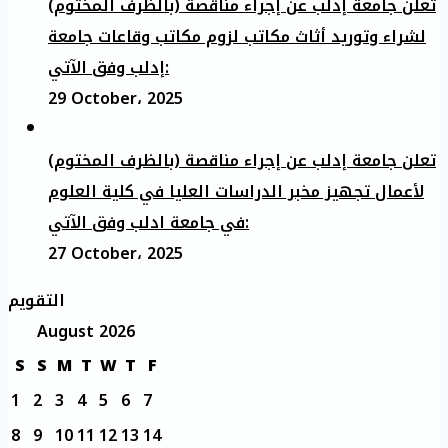
تعلن جامعة إدلب عن إجراء مناقصة (بالظرف المختوم)
لشراء وتوريد أثاث مكاتب لزوم مكاتب وقاعات جامعة
إدلب وفق الآتي:
29 October، 2025
تعلن جامعة إدلب عن إجراء مناقصة (بالظرف المختوم)
لأعمال تجهيز مخبر الدراسات العليا في كلية العلوم
في جامعة ادلب وفق الآتي:
27 October، 2025
التقويم
August 2026
S
S
M
T
W
T
F
1
2
3
4
5
6
7
8
9
10
11
12
13
14