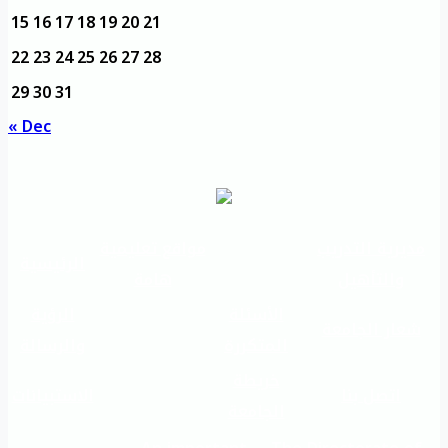
15
16
17
18
19
20
21
22
23
24
25
26
27
28
29
30
31
« Dec
مديرية التدريب
مواقع تعليمية
الرئيسية
والتأهيل
هامة
الأسئلة
الرؤية
شعار الجامعة
المتكررة
والرسالة
خريطة
اتصل بنا
الاستبيانات
الجامعة