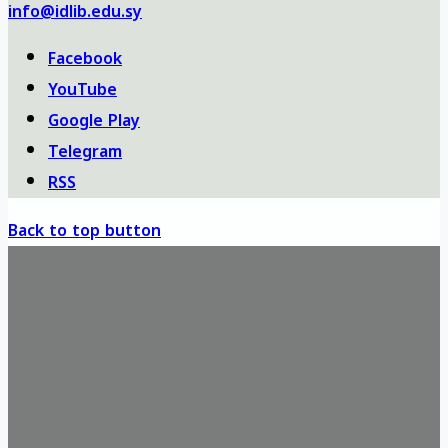
info@idlib.edu.sy
Facebook
YouTube
Google Play
Telegram
RSS
Back to top button