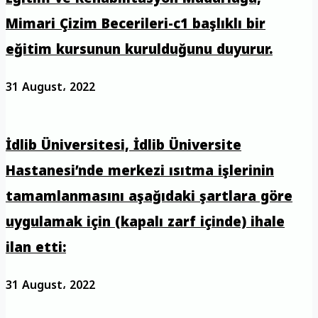
Mimari Çizim Becerileri-c1 başlıklı bir
eğitim kursunun kurulduğunu duyurur.
31 August، 2022
İdlib Üniversitesi, İdlib Üniversite
Hastanesi’nde merkezi ısıtma işlerinin
tamamlanmasını aşağıdaki şartlara göre
uygulamak için (kapalı zarf içinde) ihale
ilan etti:
31 August، 2022