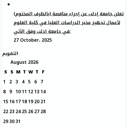
تعلن جامعة إدلب عن إجراء مناقصة (بالظرف المختوم)
لأعمال تجهيز مخبر الدراسات العليا في كلية العلوم
في جامعة ادلب وفق الآتي:
27 October، 2025
التقويم
August 2026
S
S
M
T
W
T
F
1
2
3
4
5
6
7
8
9
10
11
12
13
14
15
16
17
18
19
20
21
22
23
24
25
26
27
28
29
30
31