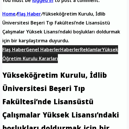
You must be
logged in
to post a comment.
Home
/
Flaş Haber
/
Yükseköğretim Kurulu, İdlib
Üniversitesi Beşeri Tıp Fakültesi’nde Lisansüstü
Çalışmalar Yüksek Lisansı’ndaki boşlukları doldurmak
için bir karşılaştırma duyurdu.
Flaş Haber
Genel Haberler
Haberler
Reklamlar
Yüksek
Öğretim Kurulu Kararları
Yükseköğretim Kurulu, İdlib
Üniversitesi Beşeri Tıp
Fakültesi’nde Lisansüstü
Çalışmalar Yüksek Lisansı’ndaki
boşlukları doldurmak için bir