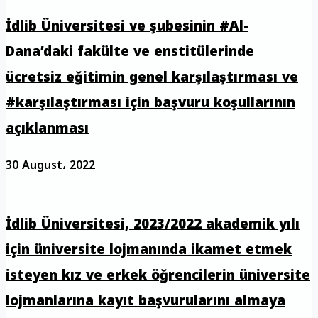
İdlib Üniversitesi ve şubesinin #Al-
Dana’daki fakülte ve enstitülerinde
ücretsiz eğitimin genel karşılaştırması ve
#karşılaştırması için başvuru koşullarının
açıklanması
30 August، 2022
İdlib Üniversitesi, 2023/2022 akademik yılı
için üniversite lojmanında ikamet etmek
isteyen kız ve erkek öğrencilerin üniversite
lojmanlarına kayıt başvurularını almaya