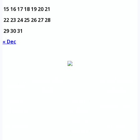
15
16
17
18
19
20
21
22
23
24
25
26
27
28
29
30
31
« Dec
مديرية التدريب
مواقع تعليمية
الرئيسية
والتأهيل
هامة
الأسئلة
الرؤية
شعار الجامعة
المتكررة
والرسالة
خريطة
اتصل بنا
الاستبيانات
الجامعة