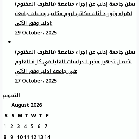
تعلن جامعة إدلب عن إجراء مناقصة (بالظرف المختوم)
لشراء وتوريد أثاث مكاتب لزوم مكاتب وقاعات جامعة
إدلب وفق الآتي:
29 October، 2025
تعلن جامعة إدلب عن إجراء مناقصة (بالظرف المختوم)
لأعمال تجهيز مخبر الدراسات العليا في كلية العلوم
في جامعة ادلب وفق الآتي:
27 October، 2025
التقويم
August 2026
S
S
M
T
W
T
F
1
2
3
4
5
6
7
8
9
10
11
12
13
14