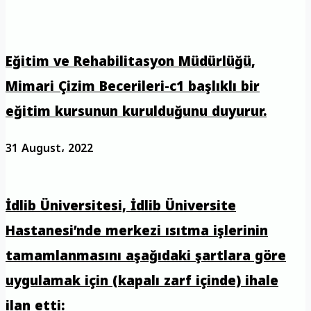
Eğitim ve Rehabilitasyon Müdürlüğü,
Mimari Çizim Becerileri-c1 başlıklı bir
eğitim kursunun kurulduğunu duyurur.
31 August، 2022
İdlib Üniversitesi, İdlib Üniversite
Hastanesi’nde merkezi ısıtma işlerinin
tamamlanmasını aşağıdaki şartlara göre
uygulamak için (kapalı zarf içinde) ihale
ilan etti: