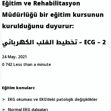
Eğitim ve Rehabilitasyon
Müdürlüğü bir eğitim kursunun
kurulduğunu duyurur:
تخطيط القلب الكهربائي – ECG – 2
24 May، 2021
0
742
Less than a minute
Eğitim konuları:
EKG okuması ve EKG’deki patolojik değişiklikler
Normal EKG dalgaları