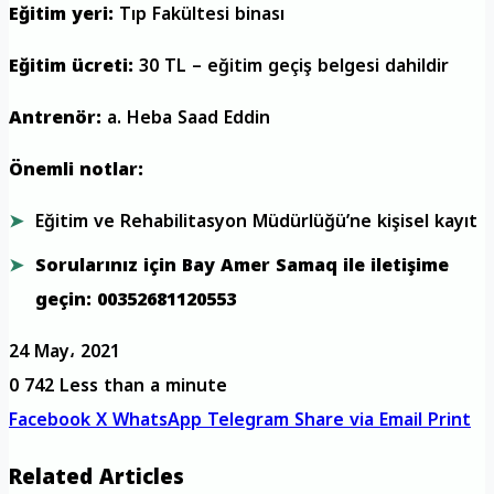
Eğitim yeri:
Tıp Fakültesi binası
Eğitim ücreti:
30 TL – eğitim geçiş belgesi dahildir
Antrenör:
a. Heba Saad Eddin
Önemli notlar:
Eğitim ve Rehabilitasyon Müdürlüğü’ne kişisel kayıt
Sorularınız için Bay Amer Samaq ile iletişime
geçin: 00352681120553
24 May، 2021
0
742
Less than a minute
Facebook
X
WhatsApp
Telegram
Share via Email
Print
Related Articles