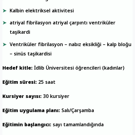
Kalbin elektriksel aktivitesi
atriyal fibrilasyon atriyal çarpıntı ventriküler
taşikardi
Ventriküler fibrilasyon – nabız eksikliği – kalp bloğu
– sinüs taşikardisi
Hedef kitle:
İdlib Üniversitesi öğrencileri (kadınlar)
Eğitim süresi:
25 saat
Kursiyer sayısı:
30 kursiyer
Eğitim uygulama planı:
Salı/Çarşamba
Eğitimin başlangıcı:
sayı tamamlandığında