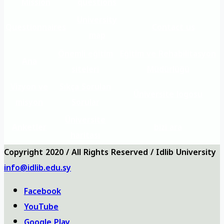
Mission
questions
University
Questionnaires
Contact us
map
Önemli eğitim
Eğitim ve Rehabilitasyon
Ana
siteleri
Müdürlüğü
Vizyon ve
Sıkça Sorulan
Üniversite logosu
misyon
Sorular
Üniversite
Anketler
bizi ara
haritası
Copyright 2020 / All Rights Reserved / Idlib University
info@idlib.edu.sy
Facebook
YouTube
Google Play