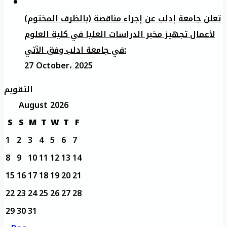
تعلن جامعة إدلب عن إجراء مناقصة (بالظرف المختوم)
لأعمال تجهيز مخبر الدراسات العليا في كلية العلوم
في جامعة ادلب وفق الآتي:
27 October، 2025
التقويم
August 2026
S
S
M
T
W
T
F
1
2
3
4
5
6
7
8
9
10
11
12
13
14
15
16
17
18
19
20
21
22
23
24
25
26
27
28
29
30
31