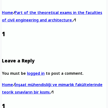
Home
/
Part of the theoretical exams in the faculties
of civil engineering and architecture.
/
1
1
Leave a Reply
You must be
logged in
to post a comment.
Home
/
İnşaat mühendisliği ve mimarlık fakültelerinde
teorik sınavların bir kısmı.
/
1
1