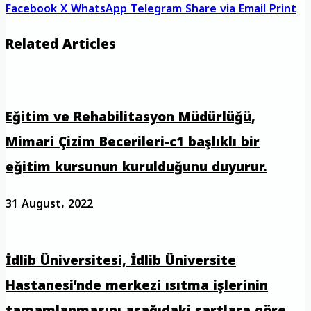
Facebook
X
WhatsApp
Telegram
Share via Email
Print
Related Articles
Eğitim ve Rehabilitasyon Müdürlüğü,
Mimari Çizim Becerileri-c1 başlıklı bir
eğitim kursunun kurulduğunu duyurur.
31 August، 2022
İdlib Üniversitesi, İdlib Üniversite
Hastanesi’nde merkezi ısıtma işlerinin