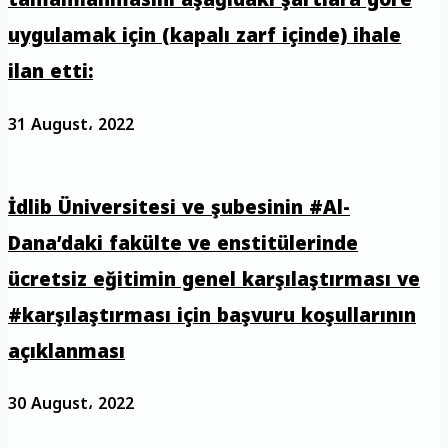
tamamlanmasını aşağıdaki şartlara göre
uygulamak için (kapalı zarf içinde) ihale
ilan etti:
31 August، 2022
İdlib Üniversitesi ve şubesinin #Al-
Dana’daki fakülte ve enstitülerinde
ücretsiz eğitimin genel karşılaştırması ve
#karşılaştırması için başvuru koşullarının
açıklanması
30 August، 2022