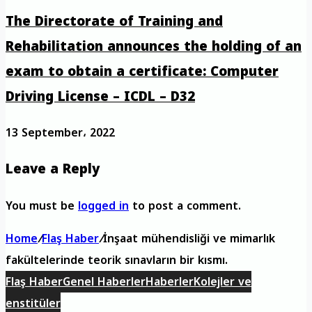
The Directorate of Training and
Rehabilitation announces the holding of an
exam to obtain a certificate: Computer
Driving License – ICDL – D32
13 September، 2022
Leave a Reply
You must be
logged in
to post a comment.
Home
/
Flaş Haber
/
İnşaat mühendisliği ve mimarlık
fakültelerinde teorik sınavların bir kısmı.
Flaş Haber
Genel Haberler
Haberler
Kolejler ve
enstitüler