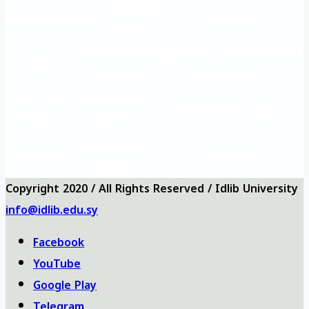
University
Questionnaires
Contact us
map
Önemli eğitim
Eğitim ve Rehabilitasyon
Ana
siteleri
Müdürlüğü
Vizyon ve
Sıkça Sorulan
Üniversite logosu
misyon
Sorular
Üniversite
Anketler
bizi ara
haritası
Copyright 2020 / All Rights Reserved / Idlib University
info@idlib.edu.sy
Facebook
YouTube
Google Play
Telegram