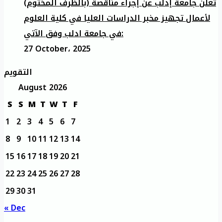
تعلن جامعة إدلب عن إجراء مناقصة (بالظرف المختوم)
لأعمال تجهيز مخبر الدراسات العليا في كلية العلوم
في جامعة ادلب وفق الآتي:
27 October، 2025
التقويم
August 2026
S
S
M
T
W
T
F
1
2
3
4
5
6
7
8
9
10
11
12
13
14
15
16
17
18
19
20
21
22
23
24
25
26
27
28
29
30
31
« Dec