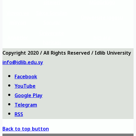
siteleri
Müdürlüğü
Vizyon ve
Sıkça Sorulan
Üniversite logosu
misyon
Sorular
Üniversite
Anketler
bizi ara
haritası
Copyright 2020 / All Rights Reserved / Idlib University
info@idlib.edu.sy
Facebook
YouTube
Google Play
Telegram
RSS
Back to top button