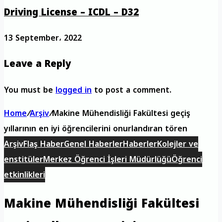
Driving License – ICDL – D32
13 September، 2022
Leave a Reply
You must be
logged in
to post a comment.
Home
/
Arşiv
/
Makine Mühendisliği Fakültesi geçiş
yıllarının en iyi öğrencilerini onurlandıran tören
Arşiv
Flaş Haber
Genel Haberler
Haberler
Kolejler ve
enstitüler
Merkez Öğrenci İşleri Müdürlüğü
Öğrenci
etkinlikleri
Makine Mühendisliği Fakültesi