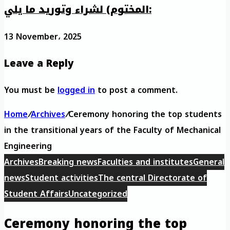
المختوم) لشراء وتوريد ما يلي:
13 November، 2025
Leave a Reply
You must be
logged in
to post a comment.
Home
/
Archives
/
Ceremony honoring the top students
in the transitional years of the Faculty of Mechanical
Engineering
Archives
Breaking news
Faculties and institutes
General
news
Student activities
The central Directorate of
Student Affairs
Uncategorized
Ceremony honoring the top