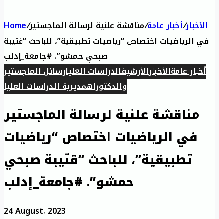
الأخبار
/
أخبار عامة
/
مناقشة علنية لرسالة الماجستير
/
Home
في الرياضيات اختصاص “رياضيات تطبيقية”، للباحث “قتيبة
صبحي حمشو”. #جامعة_إدلب
أخبار عامة
الأخبار
الأرشيف
الدراسات العليا
رسائل الماجستير
والدكتوراه
مديرية الدراسات العليا
مناقشة علنية لرسالة الماجستير
في الرياضيات اختصاص “رياضيات
تطبيقية”، للباحث “قتيبة صبحي
حمشو”. #جامعة_إدلب
24 August، 2023