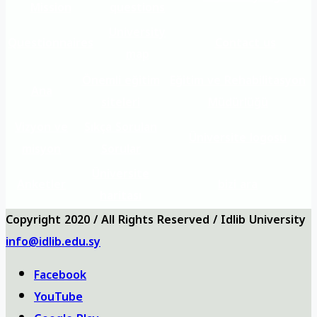
Mission
questions
University
Questionnaires
Contact us
map
Önemli eğitim
Eğitim ve Rehabilitasyon
Ana
siteleri
Müdürlüğü
Vizyon ve
Sıkça Sorulan
Üniversite logosu
misyon
Sorular
Üniversite
Anketler
bizi ara
haritası
Copyright 2020 / All Rights Reserved / Idlib University
info@idlib.edu.sy
Facebook
YouTube