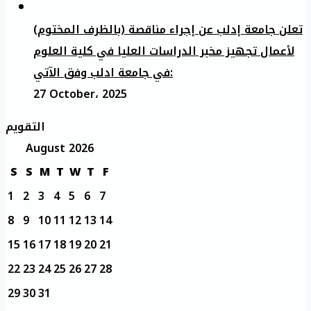
تعلن جامعة إدلب عن إجراء مناقصة (بالظرف المختوم)
لأعمال تجهيز مخبر الدراسات العليا في كلية العلوم
في جامعة ادلب وفق الآتي:
27 October، 2025
التقويم
August 2026
S
S
M
T
W
T
F
1
2
3
4
5
6
7
8
9
10
11
12
13
14
15
16
17
18
19
20
21
22
23
24
25
26
27
28
29
30
31