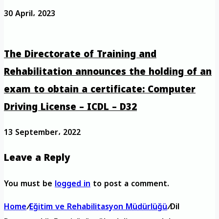
30 April، 2023
The Directorate of Training and
Rehabilitation announces the holding of an
exam to obtain a certificate: Computer
Driving License – ICDL – D32
13 September، 2022
Leave a Reply
You must be
logged in
to post a comment.
Home
/
Eğitim ve Rehabilitasyon Müdürlüğü
/
Dil