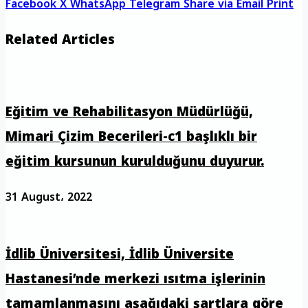
Facebook
X
WhatsApp
Telegram
Share via Email
Print
Related Articles
Eğitim ve Rehabilitasyon Müdürlüğü,
Mimari Çizim Becerileri-c1 başlıklı bir
eğitim kursunun kurulduğunu duyurur.
31 August، 2022
İdlib Üniversitesi, İdlib Üniversite
Hastanesi’nde merkezi ısıtma işlerinin
tamamlanmasını aşağıdaki şartlara göre