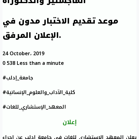
الماجستير والدكتوراه
موعد تقديم الاختبار مدون في
الإعلان المرفق.
24 October، 2019
0
538
Less than a minute
#جامعة_إدلب
#كلية_الآداب_والعلوم_الإنسانية
#المعهد_الإستشاري_للغات
إعلان
يعلن المعهد الاستشاري للغات في جامعة إدلب عن إجراء