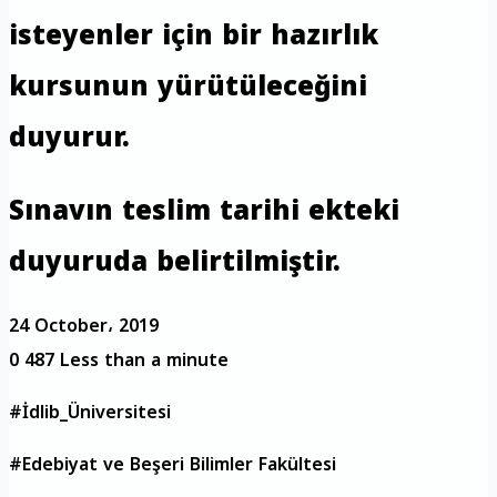
isteyenler için bir hazırlık
kursunun yürütüleceğini
duyurur.
Sınavın teslim tarihi ekteki
duyuruda belirtilmiştir.
24 October، 2019
0
487
Less than a minute
#İdlib_Üniversitesi
#Edebiyat ve Beşeri Bilimler Fakültesi