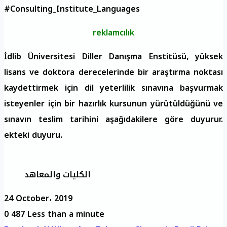
#Consulting_Institute_Languages
reklamcılık
İdlib Üniversitesi Diller Danışma Enstitüsü, yüksek
lisans ve doktora derecelerinde bir araştırma noktası
kaydettirmek için dil yeterlilik sınavına başvurmak
isteyenler için bir hazırlık kursunun yürütüldüğünü ve
sınavın teslim tarihini aşağıdakilere göre duyurur.
ekteki duyuru.
الكليات والمعاهد
24 October، 2019
0
487
Less than a minute