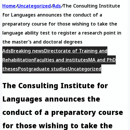
Home
/
Uncategorized
/
Ads
/
The Consulting Institute
for Languages ​​announces the conduct of a
preparatory course for those wishing to take the
language ability test to register a research point in
the master’s and doctoral degrees
Ads
Breaking news
Directorate of Training and
Rehabilitation
Faculties and institutes
MA and PhD
theses
Postgraduate studies
Uncategorized
The Consulting Institute for
Languages ​​announces the
conduct of a preparatory course
for those wishing to take the