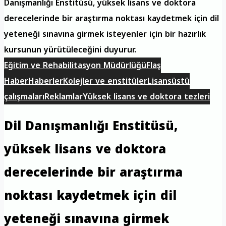
Danışmanlığı Enstitüsü, yüksek lisans ve doktora
derecelerinde bir araştırma noktası kaydetmek için dil
yeteneği sınavına girmek isteyenler için bir hazırlık
kursunun yürütüleceğini duyurur.
Eğitim ve Rehabilitasyon Müdürlüğü
Flaş
Haber
Haberler
Kolejler ve enstitüler
Lisansüstü
çalışmaları
Reklamlar
Yüksek lisans ve doktora tezleri
Dil Danışmanlığı Enstitüsü,
yüksek lisans ve doktora
derecelerinde bir araştırma
noktası kaydetmek için dil
yeteneği sınavına girmek