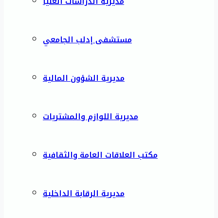
مديرية الدراسات العليا
مستشفى إدلب الجامعي
مديرية الشؤون المالية
مديرية اللوازم والمشتريات
مكتب العلاقات العامة والثقافية
مديرية الرقابة الداخلية