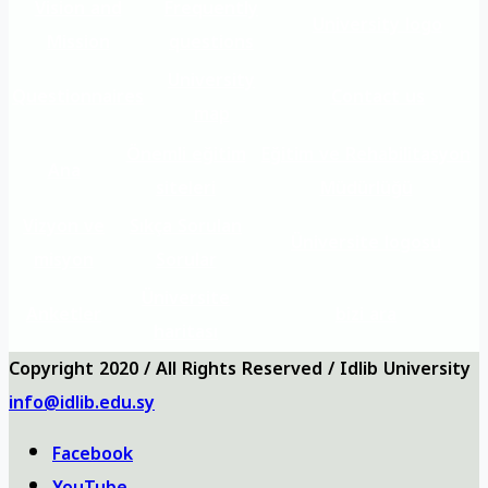
Vision and
Frequently
University logo
Mission
questions
University
Questionnaires
Contact us
map
Önemli eğitim
Eğitim ve Rehabilitasyon
Ana
siteleri
Müdürlüğü
Vizyon ve
Sıkça Sorulan
Üniversite logosu
misyon
Sorular
Üniversite
Anketler
bizi ara
haritası
Copyright 2020 / All Rights Reserved / Idlib University
info@idlib.edu.sy
Facebook
YouTube