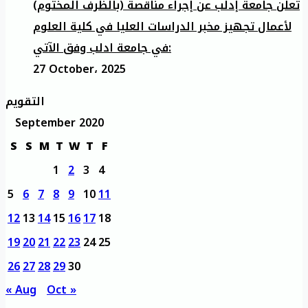
تعلن جامعة إدلب عن إجراء مناقصة (بالظرف المختوم)
لأعمال تجهيز مخبر الدراسات العليا في كلية العلوم
في جامعة ادلب وفق الآتي:
27 October، 2025
التقويم
September 2020
S
S
M
T
W
T
F
1
2
3
4
5
6
7
8
9
10
11
12
13
14
15
16
17
18
19
20
21
22
23
24
25
26
27
28
29
30
« Aug
Oct »