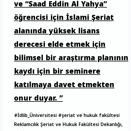
ve “Saad Eddin Al Yahya”
öğrencisi için İslami Şeriat
alanında yüksek lisans
derecesi elde etmek için
bilimsel bir araştırma planının
kaydı için bir seminere
katılmaya davet etmekten
onur duyar. ”
#İdlib_Üniversitesi #şeriat ve hukuk fakültesi
Reklamcılık Şeriat ve Hukuk Fakültesi Dekanlığı,