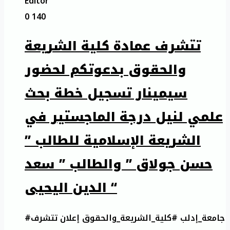
Editor
0
140
تتشرف عمادة كلية الشريعة
والحقوق بدعوتكم لحضور
سيمينار تسجيل خطة بحث
علمي لنيل درجة الماجستير في
الشريعة الإسلامية للطالب ”
حسن جولاق ” والطالب ” سعد
الدين اليحيى “
#جامعة_إدلب #كلية_الشريعة_والحقوق إعلان تتشرف