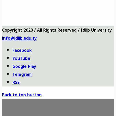
Üniversite logosu
misyon
Sorular
Üniversite
Anketler
bizi ara
haritası
Copyright 2020 / All Rights Reserved / Idlib University
info@idlib.edu.sy
Facebook
YouTube
Google Play
Telegram
RSS
Back to top button