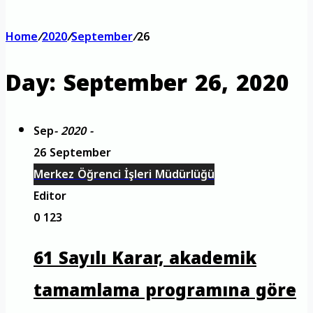
Home
/
2020
/
September
/
26
Day:
September 26, 2020
Sep
- 2020 -
26 September
Merkez Öğrenci İşleri Müdürlüğü
Editor
0
123
61 Sayılı Karar, akademik
tamamlama programına göre