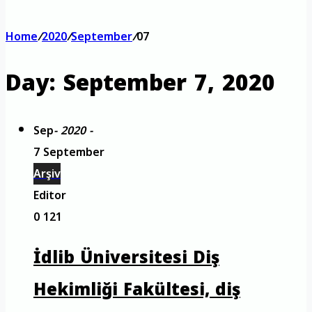
Home
/
2020
/
September
/
07
Day:
September 7, 2020
Sep
- 2020 -
7 September
Arşiv
Editor
0
121
İdlib Üniversitesi Diş
Hekimliği Fakültesi, diş