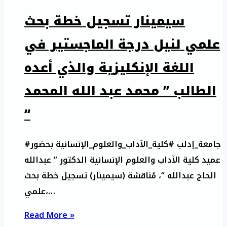
سيمينار تسجيل خطة بحث
علمي لنيل درجة الماجستير في
اللغة الإنكليزية والذي أعده
الطالب ” محمد عبد الله المحمد
“
#جامعة_إدلب #كلية_الآداب_والعلوم_الإنسانية بحضور
عميد كلية الآداب والعلوم الإنسانية الدكتور ” عبدالله
الحاج عبدالله “، مُناقشة (سيمينار) تسجيل خطة بحث
علمي،…
Read More »