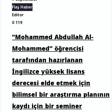
Flaş Haber
Editor
0
119
“Mohammed Abdullah Al-
Mohammed” öğrencisi
tarafından hazırlanan
İngilizce yüksek lisans
derecesi elde etmek için
bilimsel bir araştırma planının
kaydı için bir seminer