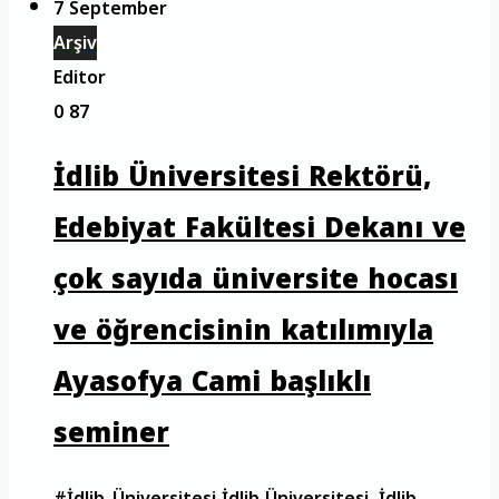
7 September
Arşiv
Editor
0
87
İdlib Üniversitesi Rektörü,
Edebiyat Fakültesi Dekanı ve
çok sayıda üniversite hocası
ve öğrencisinin katılımıyla
Ayasofya Cami başlıklı
seminer
#İdlib_Üniversitesi İdlib Üniversitesi, İdlib