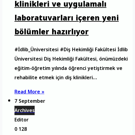
klinikleri ve uygulamalı
laboratuvarları içeren yeni
bölümler hazırlıyor
#İdlib_Üniversitesi #Diş Hekimliği Fakültesi İdlib
Üniversitesi Diş Hekimliği Fakültesi, önümüzdeki
eğitim-öğretim yılında öğrenci yetiştirmek ve
rehabilite etmek için diş klinikleri…
Read More »
7 September
Archives
Editor
0
128