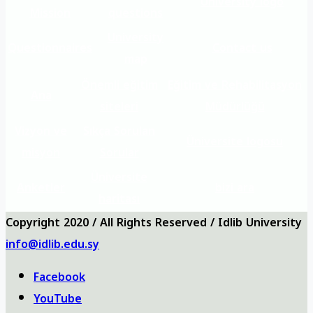
University logo
Mission
questions
University
Questionnaires
Contact us
map
Önemli eğitim
Eğitim ve Rehabilitasyon
Ana
siteleri
Müdürlüğü
Vizyon ve
Sıkça Sorulan
Üniversite logosu
misyon
Sorular
Üniversite
Anketler
bizi ara
haritası
Copyright 2020 / All Rights Reserved / Idlib University
info@idlib.edu.sy
Facebook
YouTube