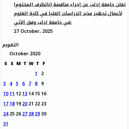
تعلن جامعة إدلب عن إجراء مناقصة (بالظرف المختوم)
لأعمال تجهيز مخبر الدراسات العليا في كلية العلوم
في جامعة ادلب وفق الآتي:
27 October، 2025
التقويم
October 2020
S
S
M
T
W
T
F
1
2
3
4
5
6
7
8
9
10
11
12
13
14
15
16
17
18
19
20
21
22
23
24
25
26
27
28
29
30
31