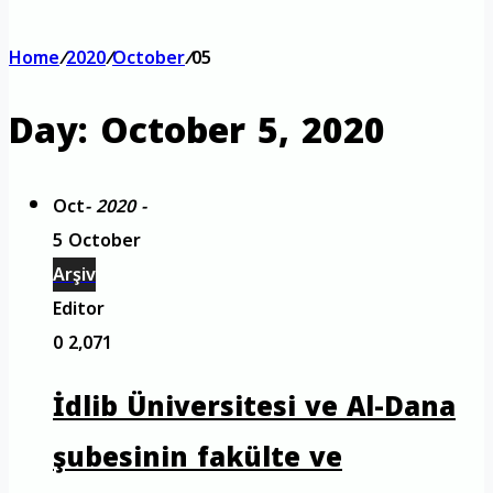
Home
/
2020
/
October
/
05
Day:
October 5, 2020
Oct
- 2020 -
5 October
Arşiv
Editor
0
2,071
İdlib Üniversitesi ve Al-Dana
şubesinin fakülte ve