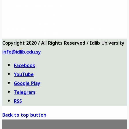
Vizyon ve
Sıkça Sorulan
Üniversite logosu
misyon
Sorular
Üniversite
Anketler
bizi ara
haritası
Copyright 2020 / All Rights Reserved / Idlib University
info@idlib.edu.sy
Facebook
YouTube
Google Play
Telegram
RSS
Back to top button