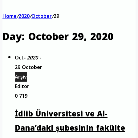
Home
/
2020
/
October
/
29
Day:
October 29, 2020
Oct
- 2020 -
29 October
Arşiv
Editor
0
719
İdlib Üniversitesi ve Al-
Dana’daki şubesinin fakülte