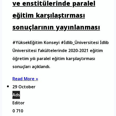
ve enstitülerinde paralel
eğitim karşılaştırması
sonuçlarının yayınlanması
#YüksekEğitim Konseyi #İdlib_Üniversitesi İdlib
Üniversitesi fakültelerinde 2020-2021 eğitim
öğretim yılı paralel eğitim karşılaştırması
sonuçları açıklandı.
Read More »
29 October
Ads
Editor
0
710