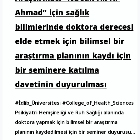
Ahmad” için sağlık
bilimlerinde doktora derecesi
elde etmek için bilimsel bir
araştırma planının kaydı için
bir seminere katılma
davetinin duyurulması
#İdlib_Üniversitesi #College_of_Health_Sciences
Psikiyatri Hemşireliği ve Ruh Sağlığı alanında
doktora yapmak için bilimsel bir araştırma
planının kaydedilmesi için bir seminer duyurusu…