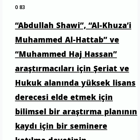
0
83
“Abdullah Shawi”, “Al-Khuza’i
Muhammed Al-Hattab” ve
“Muhammed Haj Hassan”
araştırmacıları için Şeriat ve
Hukuk alanında yüksek lisans
derecesi elde etmek için
bilimsel bir araştırma planının
kaydı için bir seminere