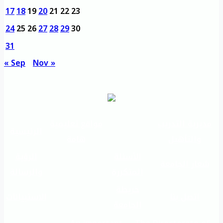
17
18
19
20
21
22
23
24
25
26
27
28
29
30
31
« Sep
Nov »
مديرية التدريب
مواقع تعليمية
الرئيسية
والتأهيل
هامة
الأسئلة
الرؤية
شعار الجامعة
المتكررة
والرسالة
خريطة
اتصل بنا
الاستبيانات
الجامعة