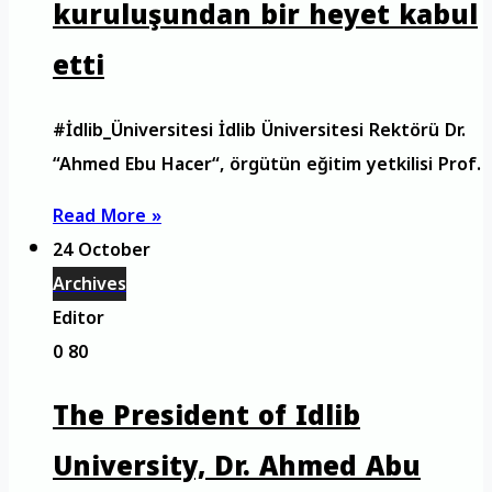
kuruluşundan bir heyet kabul
etti
#İdlib_Üniversitesi İdlib Üniversitesi Rektörü Dr.
“Ahmed Ebu Hacer“, örgütün eğitim yetkilisi Prof.
Read More »
24 October
Archives
Editor
0
80
The President of Idlib
University, Dr. Ahmed Abu