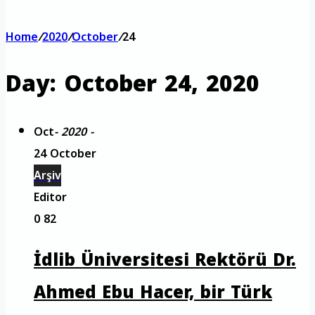
Home
/
2020
/
October
/
24
Day:
October 24, 2020
Oct
- 2020 -
24 October
Arşiv
Editor
0
82
İdlib Üniversitesi Rektörü Dr.
Ahmed Ebu Hacer, bir Türk