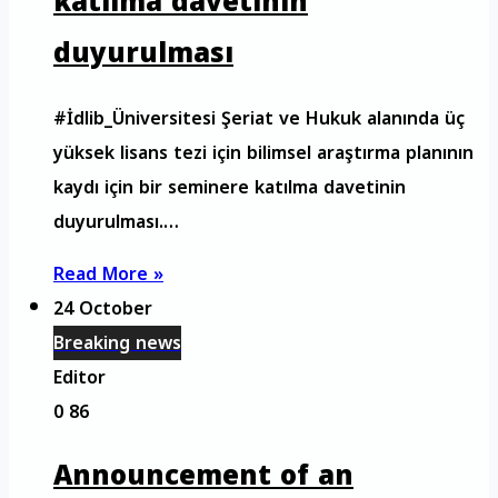
katılma davetinin
duyurulması
#İdlib_Üniversitesi Şeriat ve Hukuk alanında üç
yüksek lisans tezi için bilimsel araştırma planının
kaydı için bir seminere katılma davetinin
duyurulması.…
Read More »
24 October
Breaking news
Editor
0
86
Announcement of an