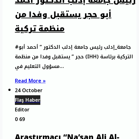
رئيس جامعة إدلب الدكتور أحمد
أبو حجر يستقبل وفدا من
منظمة تركية
#جامعة_إدلب رئيس جامعة إدلب الدكتور ” أحمد أبو
حجر ” يستقبل وفدا من منظمة (IHH) التركية برئاسة
مسؤول التعليم في…
Read More »
24 October
Flaş Haber
Editor
0
69
Araştırmacı “Na’san Ali Al-