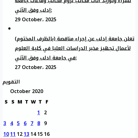
لشراء وتوريد أثاث مكاتب لزوم مكاتب وقاعات جامعة
إدلب وفق الآتي:
29 October، 2025
تعلن جامعة إدلب عن إجراء مناقصة (بالظرف المختوم)
لأعمال تجهيز مخبر الدراسات العليا في كلية العلوم
في جامعة ادلب وفق الآتي:
27 October، 2025
التقويم
October 2020
S
S
M
T
W
T
F
1
2
3
4
5
6
7
8
9
10
11
12
13
14
15
16