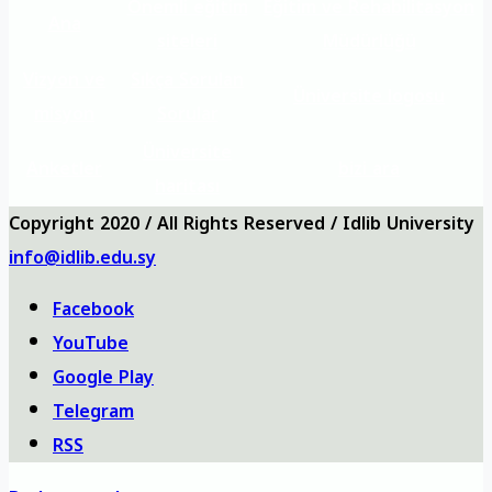
Önemli eğitim
Eğitim ve Rehabilitasyon
Ana
siteleri
Müdürlüğü
Vizyon ve
Sıkça Sorulan
Üniversite logosu
misyon
Sorular
Üniversite
Anketler
bizi ara
haritası
Copyright 2020 / All Rights Reserved / Idlib University
info@idlib.edu.sy
Facebook
YouTube
Google Play
Telegram
RSS