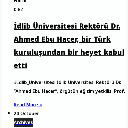
Editor
0
82
İdlib Üniversitesi Rektörü Dr.
Ahmed Ebu Hacer, bir Türk
kuruluşundan bir heyet kabul
etti
#İdlib_Üniversitesi İdlib Üniversitesi Rektörü Dr.
“Ahmed Ebu Hacer“, örgütün eğitim yetkilisi Prof.
Read More »
24 October
Archives