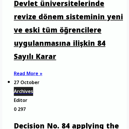
Devlet üniversitelerinde
revize dönem sisteminin yeni
ve eski tüm öğrencilere
uygulanmasına ilişkin 84
Sayılı Karar
Read More »
27 October
Archives
Editor
0
297
Decision No. 84 applying the