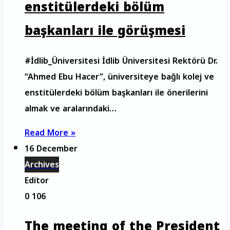
enstitülerdeki bölüm
başkanları ile görüşmesi
#İdlib_Üniversitesi İdlib Üniversitesi Rektörü Dr.
“Ahmed Ebu Hacer”, üniversiteye bağlı kolej ve
enstitülerdeki bölüm başkanları ile önerilerini
almak ve aralarındaki…
Read More »
16 December
Archives
Editor
0
106
The meeting of the President