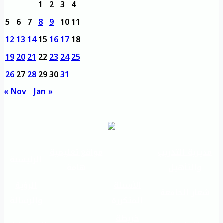
1
2
3
4
5
6
7
8
9
10
11
12
13
14
15
16
17
18
19
20
21
22
23
24
25
26
27
28
29
30
31
« Nov
Jan »
مديرية التدريب
مواقع تعليمية
الرئيسية
والتأهيل
هامة
الأسئلة
الرؤية
شعار الجامعة
المتكررة
والرسالة
خريطة