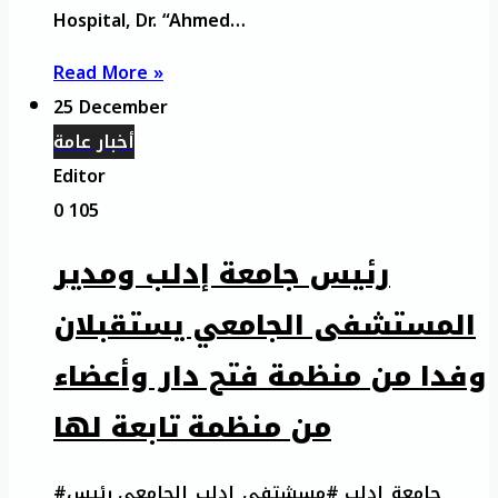
Hospital, Dr. “Ahmed…
Read More »
25 December
أخبار عامة
Editor
0
105
رئيس جامعة إدلب ومدير
المستشفى الجامعي يستقبلان
وفدا من منظمة فتح دار وأعضاء
من منظمة تابعة لها
#جامعة_إدلب #مسشتفى_إدلب_الجامعي رئيس