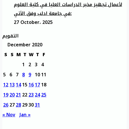
لأعمال تجهيز مخبر الدراسات العليا في كلية العلوم
في جامعة ادلب وفق الآتي:
27 October، 2025
التقويم
December 2020
S
S
M
T
W
T
F
1
2
3
4
5
6
7
8
9
10
11
12
13
14
15
16
17
18
19
20
21
22
23
24
25
26
27
28
29
30
31
« Nov
Jan »