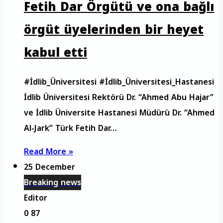
Fetih Dar Örgütü ve ona bağlı
örgüt üyelerinden bir heyet
kabul etti
#İdlib_Üniversitesi #İdlib_Üniversitesi_Hastanesi
İdlib Üniversitesi Rektörü Dr. “Ahmed Abu Hajar”
ve İdlib Üniversite Hastanesi Müdürü Dr. “Ahmed
Al-Jark” Türk Fetih Dar…
Read More »
25 December
Breaking news
Editor
0
87