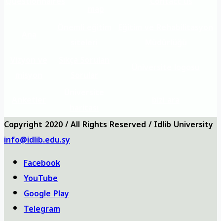
Questionnaires
Contact us
map
Önemli eğitim
Eğitim ve Rehabilitasyon
Ana
siteleri
Müdürlüğü
Vizyon ve
Sıkça Sorulan
Üniversite logosu
misyon
Sorular
Üniversite
Anketler
bizi ara
haritası
Copyright 2020 / All Rights Reserved / Idlib University
info@idlib.edu.sy
Facebook
YouTube
Google Play
Telegram