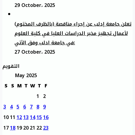
29 October، 2025
تعلن جامعة إدلب عن إجراء مناقصة (بالظرف المختوم)
لأعمال تجهيز مخبر الدراسات العليا في كلية العلوم
في جامعة ادلب وفق الآتي:
27 October، 2025
التقويم
May 2025
S
S
M
T
W
T
F
1
2
3
4
5
6
7
8
9
10
11
12
13
14
15
16
17
18
19
20
21
22
23