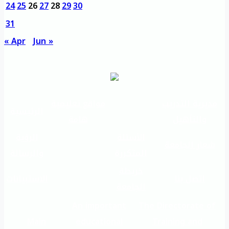
24
25
26
27
28
29
30
31
« Apr
Jun »
مديرية التدريب
مواقع تعليمية
الرئيسية
والتأهيل
هامة
الأسئلة
الرؤية
شعار الجامعة
المتكررة
والرسالة
خريطة
اتصل بنا
الاستبيانات
الجامعة
An important
The Directorate of
Main
educational
Training and