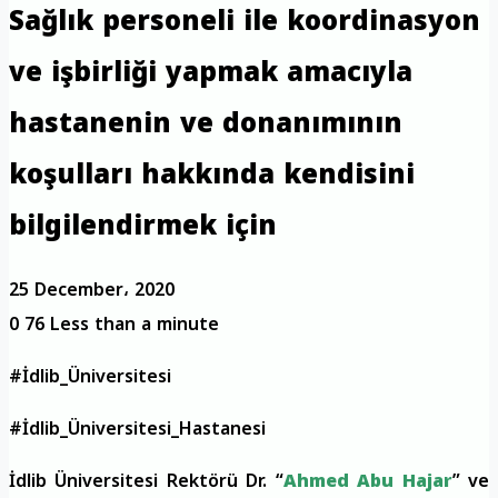
Sağlık personeli ile koordinasyon
ve işbirliği yapmak amacıyla
hastanenin ve donanımının
koşulları hakkında kendisini
bilgilendirmek için
25 December، 2020
0
76
Less than a minute
#İdlib_Üniversitesi
#İdlib_Üniversitesi_Hastanesi
İdlib Üniversitesi Rektörü Dr. “
Ahmed Abu Hajar
” ve