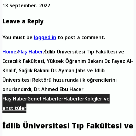
13 September، 2022
Leave a Reply
You must be
logged in
to post a comment.
Home
/
Flaş Haber
/
İdlib Üniversitesi Tıp Fakültesi ve
Eczacılık Fakültesi, Yüksek Öğrenim Bakanı Dr. Fayez Al-
Khalif, Sağlık Bakanı Dr. Ayman Jabs ve İdlib
Üniversitesi Rektörü huzurunda ilk öğrencilerini
onurlandırdı, Dr. Ahmed Ebu Hacer
Flaş Haber
Genel Haberler
Haberler
Kolejler ve
enstitüler
İdlib Üniversitesi Tıp Fakültesi ve