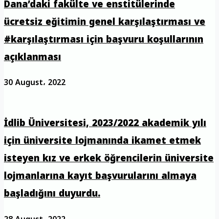
Dana’daki fakülte ve enstitülerinde
ücretsiz eğitimin genel karşılaştırması ve
#karşılaştırması için başvuru koşullarının
açıklanması
30 August، 2022
İdlib Üniversitesi, 2023/2022 akademik yılı
için üniversite lojmanında ikamet etmek
isteyen kız ve erkek öğrencilerin üniversite
lojmanlarına kayıt başvurularını almaya
başladığını duyurdu.