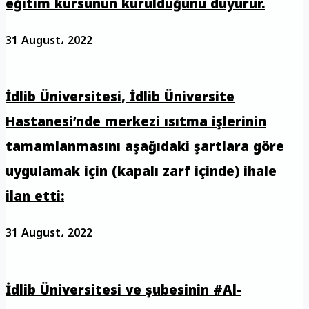
eğitim kursunun kurulduğunu duyurur.
31 August، 2022
İdlib Üniversitesi, İdlib Üniversite
Hastanesi’nde merkezi ısıtma işlerinin
tamamlanmasını aşağıdaki şartlara göre
uygulamak için (kapalı zarf içinde) ihale
ilan etti:
31 August، 2022
İdlib Üniversitesi ve şubesinin #Al-