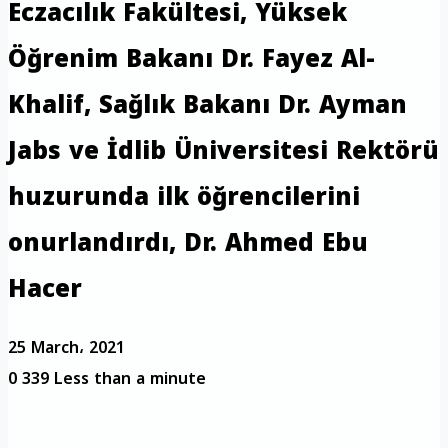
Eczacılık Fakültesi, Yüksek
Öğrenim Bakanı Dr. Fayez Al-
Khalif, Sağlık Bakanı Dr. Ayman
Jabs ve İdlib Üniversitesi Rektörü
huzurunda ilk öğrencilerini
onurlandırdı, Dr. Ahmed Ebu
Hacer
25 March، 2021
0
339
Less than a minute