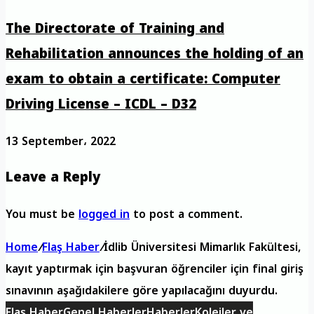
The Directorate of Training and
Rehabilitation announces the holding of an
exam to obtain a certificate: Computer
Driving License – ICDL – D32
13 September، 2022
Leave a Reply
You must be
logged in
to post a comment.
Home
/
Flaş Haber
/
İdlib Üniversitesi Mimarlık Fakültesi,
kayıt yaptırmak için başvuran öğrenciler için final giriş
sınavının aşağıdakilere göre yapılacağını duyurdu.
Flaş Haber
Genel Haberler
Haberler
Kolejler ve