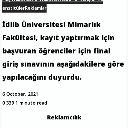
enstitüler
Reklamlar
İdlib Üniversitesi Mimarlık
Fakültesi, kayıt yaptırmak için
başvuran öğrenciler için final
giriş sınavının aşağıdakilere göre
yapılacağını duyurdu.
6 October، 2021
0
339
1 minute read
Reklamcılık