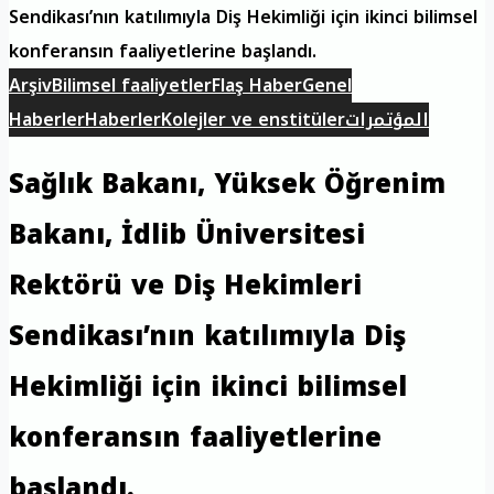
Sendikası’nın katılımıyla Diş Hekimliği için ikinci bilimsel
konferansın faaliyetlerine başlandı.
Arşiv
Bilimsel faaliyetler
Flaş Haber
Genel
المؤتمرات
Kolejler ve enstitüler
Haberler
Haberler
Sağlık Bakanı, Yüksek Öğrenim
Bakanı, İdlib Üniversitesi
Rektörü ve Diş Hekimleri
Sendikası’nın katılımıyla Diş
Hekimliği için ikinci bilimsel
konferansın faaliyetlerine
başlandı.