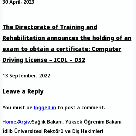
30 April، 2023
The Directorate of Training and
Rehabilitation announces the holding of an
exam to obtain a certificate: Computer
Driving License – ICDL – D32
13 September، 2022
Leave a Reply
You must be
logged in
to post a comment.
Home
/
Arşiv
/
Sağlık Bakanı, Yüksek Öğrenim Bakanı,
İdlib Üniversitesi Rektörü ve Diş Hekimleri