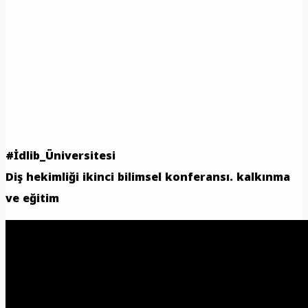
#İdlib_Üniversitesi
Diş hekimliği ikinci bilimsel konferansı. kalkınma
ve eğitim