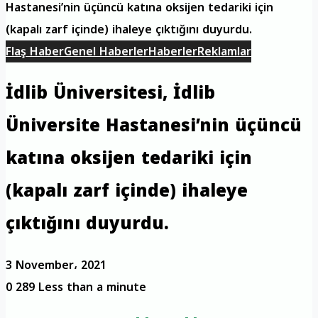
Hastanesi’nin üçüncü katına oksijen tedariki için
(kapalı zarf içinde) ihaleye çıktığını duyurdu.
Flaş Haber
Genel Haberler
Haberler
Reklamlar
İdlib Üniversitesi, İdlib
Üniversite Hastanesi’nin üçüncü
katına oksijen tedariki için
(kapalı zarf içinde) ihaleye
çıktığını duyurdu.
3 November، 2021
0
289
Less than a minute