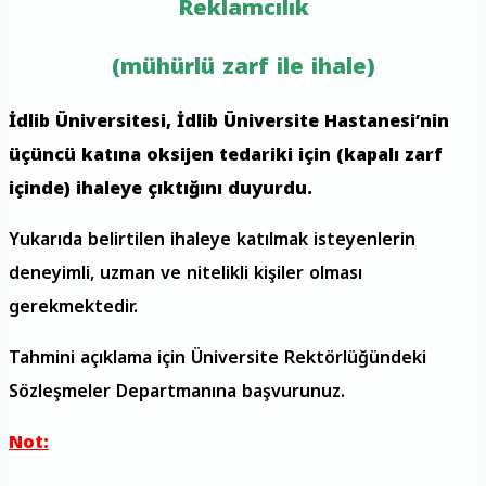
Reklamcılık
(mühürlü zarf ile ihale)
İdlib Üniversitesi, İdlib Üniversite Hastanesi’nin
üçüncü katına oksijen tedariki için (kapalı zarf
içinde) ihaleye çıktığını duyurdu.
Yukarıda belirtilen ihaleye katılmak isteyenlerin
deneyimli, uzman ve nitelikli kişiler olması
gerekmektedir.
Tahmini açıklama için Üniversite Rektörlüğündeki
Sözleşmeler Departmanına başvurunuz.
Not: