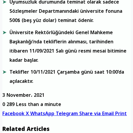
Uyumsuzluk durumunda teminat olarak sadece
Sözleşmeler Departmanındaki üniversite fonuna
500$ (beş yüz dolar) teminat ödenir.
Üniversite Rektörlüğündeki Genel Mahkeme
Başkanlığı’nda tekliflerin alınması, tarihinden
itibaren 11/09/2021 Salı günü resmi mesai bitimine
kadar başlar.
Teklifler 10/11/2021 Çarşamba günü saat 10:00’da
açılacaktır.
3 November، 2021
0
289
Less than a minute
Facebook
X
WhatsApp
Telegram
Share via Email
Print
Related Articles