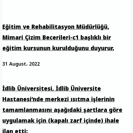
Eğitim ve Rehabilitasyon Müdürlüğü,
Mimari Çizim Becerileri-c1 başlıklı bir
eğitim kursunun kurulduğunu duyurur.
31 August، 2022
İdlib Üniversitesi, İdlib Üniversite
Hastanesi’nde merkezi ısıtma işlerinin
tamamlanmasını aşağıdaki şartlara göre
uygulamak için (kapalı zarf içinde) ihale
ilan etti: