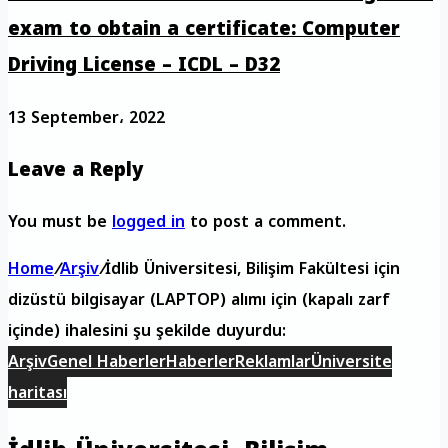
exam to obtain a certificate: Computer
Driving License – ICDL – D32
13 September، 2022
Leave a Reply
You must be
logged in
to post a comment.
Home
/
Arşiv
/
İdlib Üniversitesi, Bilişim Fakültesi için
dizüstü bilgisayar (LAPTOP) alımı için (kapalı zarf
içinde) ihalesini şu şekilde duyurdu:
Arşiv
Genel Haberler
Haberler
Reklamlar
Üniversite
haritası