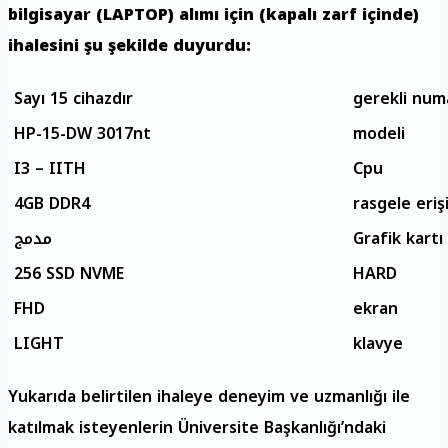
bilgisayar (LAPTOP) alımı için (kapalı zarf içinde)
ihalesini şu şekilde duyurdu:
Sayı 15 cihazdır
gerekli num
HP-15-DW 3017nt
modeli
I3 – IITH
Cpu
4GB DDR4
rasgele eriş
مدمج
Grafik kartı
256 SSD NVME
HARD
FHD
ekran
LIGHT
klavye
Yukarıda belirtilen ihaleye deneyim ve uzmanlığı ile
katılmak isteyenlerin Üniversite Başkanlığı’ndaki