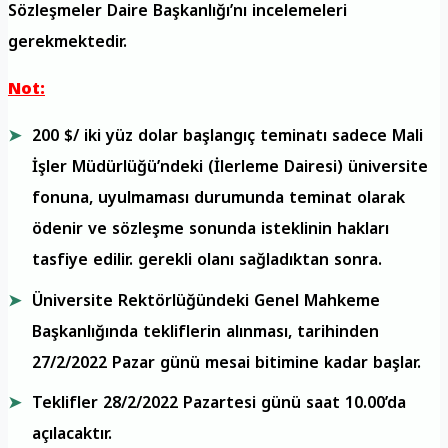
Sözleşmeler Daire Başkanlığı’nı incelemeleri
gerekmektedir.
Not:
200 $/ iki yüz dolar başlangıç ​​teminatı sadece Mali
İşler Müdürlüğü’ndeki (İlerleme Dairesi) üniversite
fonuna, uyulmaması durumunda teminat olarak
ödenir ve sözleşme sonunda isteklinin hakları
tasfiye edilir. gerekli olanı sağladıktan sonra.
Üniversite Rektörlüğündeki Genel Mahkeme
Başkanlığında tekliflerin alınması, tarihinden
27/2/2022 Pazar günü mesai bitimine kadar başlar.
Teklifler 28/2/2022 Pazartesi günü saat 10.00’da
açılacaktır.