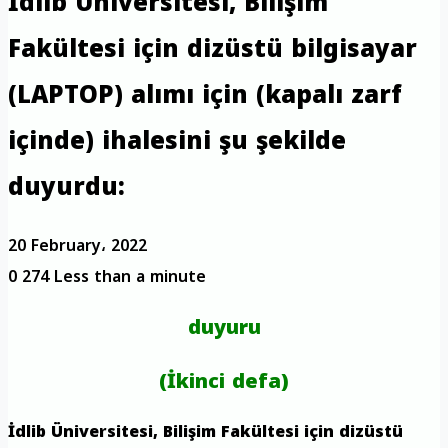
İdlib Üniversitesi, Bilişim
Fakültesi için dizüstü bilgisayar
(LAPTOP) alımı için (kapalı zarf
içinde) ihalesini şu şekilde
duyurdu:
20 February، 2022
0
274
Less than a minute
duyuru
(İkinci defa)
İdlib Üniversitesi, Bilişim Fakültesi için dizüstü