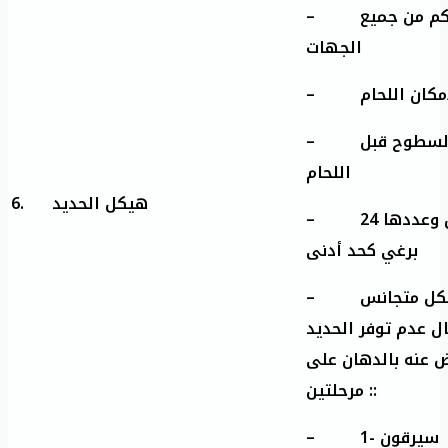
– يتم لحام نقاط الوصل بشكل محكم من جميع
الجهات
– المحافظة على تطابق جميع السطوح قبل
اللحام
6.
هيكل الحديد
– يتم ثقب مكان البراغي قبل الدهان وعددها 24
برغي كحد أدنى
– دهان الحديد بلون أسود بشكل متجانس
ال عدم توفر الحديد
 عنه بالدهان على
مرحلتين ::
– 1- سيرقون