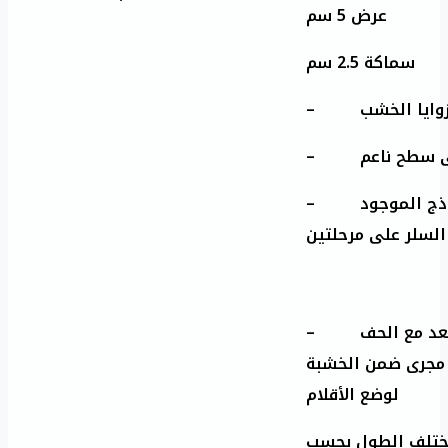
عرض 5 سم
سماكة 2.5 سم
– ايا الخشب
– سطح ناعم
– دهان الخشب لون جوزي وفق النموذج الموجود
السلر على مرحلتين
– تلف جميع زوايا خشبة سطح المقعد مع الحف
ح مجرى ضمن الخشبة
لوضع الأقلام
قعد 38.5 سم ويختلف الطول بحسب