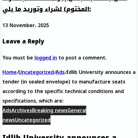
المختوم) لشراء وتوريد ما يلي:
13 November، 2025
Leave a Reply
You must be
logged in
to post a comment.
Home
/
Uncategorized
/
Ads
/
Idlib University announces a
tender (in sealed envelope) to manufacture seats
according to the specific technical conditions and
specifications, which are:
Ads
Archives
Breaking news
General
news
Uncategorized
Idlib University announces a