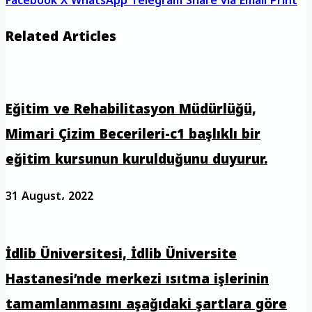
Facebook
X
WhatsApp
Telegram
Share via Email
Print
Related Articles
Eğitim ve Rehabilitasyon Müdürlüğü,
Mimari Çizim Becerileri-c1 başlıklı bir
eğitim kursunun kurulduğunu duyurur.
31 August، 2022
İdlib Üniversitesi, İdlib Üniversite
Hastanesi’nde merkezi ısıtma işlerinin
tamamlanmasını aşağıdaki şartlara göre