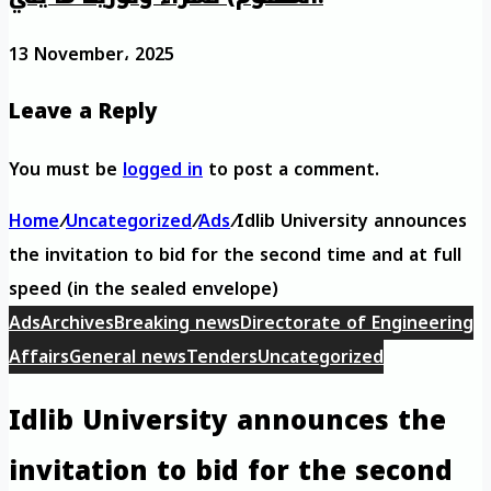
13 November، 2025
Leave a Reply
You must be
logged in
to post a comment.
Home
/
Uncategorized
/
Ads
/
Idlib University announces
the invitation to bid for the second time and at full
speed (in the sealed envelope)
Ads
Archives
Breaking news
Directorate of Engineering
Affairs
General news
Tenders
Uncategorized
Idlib University announces the
invitation to bid for the second