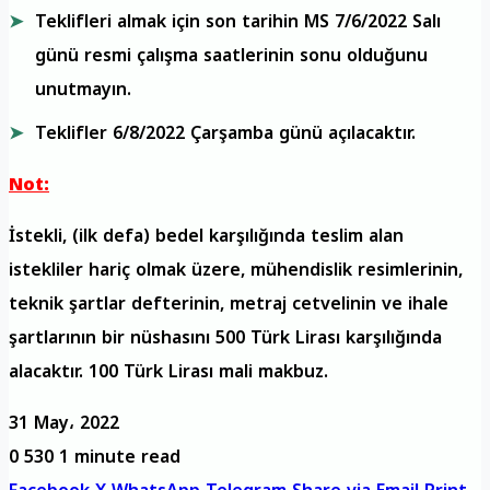
Teklifleri almak için son tarihin MS 7/6/2022 Salı
günü resmi çalışma saatlerinin sonu olduğunu
unutmayın.
Teklifler 6/8/2022 Çarşamba günü açılacaktır.
Not:
İstekli, (ilk defa) bedel karşılığında teslim alan
istekliler hariç olmak üzere, mühendislik resimlerinin,
teknik şartlar defterinin, metraj cetvelinin ve ihale
şartlarının bir nüshasını 500 Türk Lirası karşılığında
alacaktır. 100 Türk Lirası mali makbuz.
31 May، 2022
0
530
1 minute read