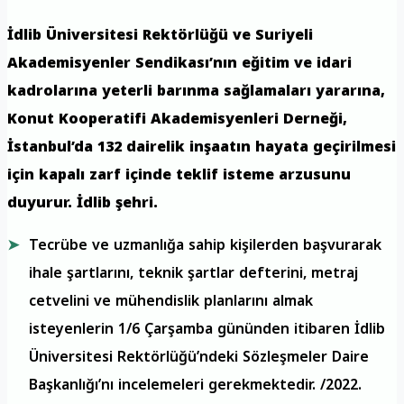
İdlib Üniversitesi Rektörlüğü ve Suriyeli
Akademisyenler Sendikası’nın eğitim ve idari
kadrolarına yeterli barınma sağlamaları yararına,
Konut Kooperatifi Akademisyenleri Derneği,
İstanbul’da 132 dairelik inşaatın hayata geçirilmesi
için kapalı zarf içinde teklif isteme arzusunu
duyurur. İdlib şehri.
Tecrübe ve uzmanlığa sahip kişilerden başvurarak
ihale şartlarını, teknik şartlar defterini, metraj
cetvelini ve mühendislik planlarını almak
isteyenlerin 1/6 Çarşamba gününden itibaren İdlib
Üniversitesi Rektörlüğü’ndeki Sözleşmeler Daire
Başkanlığı’nı incelemeleri gerekmektedir. /2022.