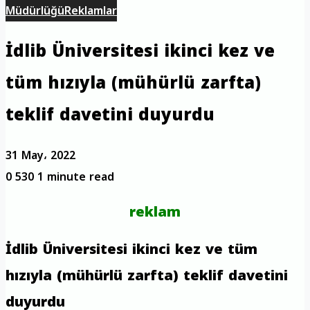
Müdürlüğü
Reklamlar
İdlib Üniversitesi ikinci kez ve
tüm hızıyla (mühürlü zarfta)
teklif davetini duyurdu
31 May، 2022
0
530
1 minute read
reklam
İdlib Üniversitesi ikinci kez ve tüm
hızıyla (mühürlü zarfta) teklif davetini
duyurdu