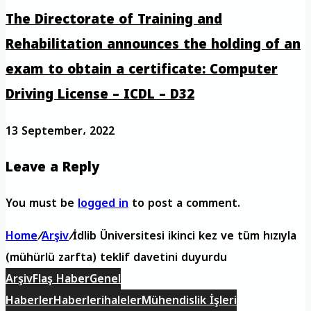
The Directorate of Training and
Rehabilitation announces the holding of an
exam to obtain a certificate: Computer
Driving License – ICDL – D32
13 September، 2022
Leave a Reply
You must be
logged in
to post a comment.
Home
/
Arşiv
/
İdlib Üniversitesi ikinci kez ve tüm hızıyla
(mühürlü zarfta) teklif davetini duyurdu
Arşiv
Flaş Haber
Genel
Haberler
Haberler
ihaleler
Mühendislik İşleri