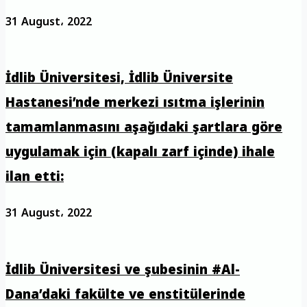
31 August، 2022
İdlib Üniversitesi, İdlib Üniversite
Hastanesi’nde merkezi ısıtma işlerinin
tamamlanmasını aşağıdaki şartlara göre
uygulamak için (kapalı zarf içinde) ihale
ilan etti:
31 August، 2022
İdlib Üniversitesi ve şubesinin #Al-
Dana’daki fakülte ve enstitülerinde