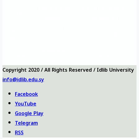
Önemli eğitim
Eğitim ve Rehabilitasyon
Ana
siteleri
Müdürlüğü
Vizyon ve
Sıkça Sorulan
Üniversite logosu
misyon
Sorular
Üniversite
Anketler
bizi ara
haritası
Copyright 2020 / All Rights Reserved / Idlib University
info@idlib.edu.sy
Facebook
YouTube
Google Play
Telegram
RSS