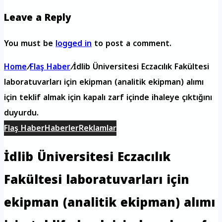
Leave a Reply
You must be
logged in
to post a comment.
Home
/
Flaş Haber
/
İdlib Üniversitesi Eczacılık Fakültesi
laboratuvarları için ekipman (analitik ekipman) alımı
için teklif almak için kapalı zarf içinde ihaleye çıktığını
duyurdu.
Flaş Haber
Haberler
Reklamlar
İdlib Üniversitesi Eczacılık
Fakültesi laboratuvarları için
ekipman (analitik ekipman) alımı