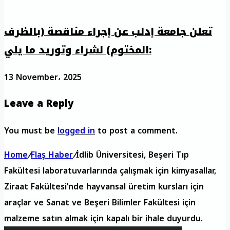
تعلن جامعة إدلب عن إجراء مناقصة (بالظرف
المختوم) لشراء وتوريد ما يلي:
13 November، 2025
Leave a Reply
You must be
logged in
to post a comment.
Home
/
Flaş Haber
/
İdlib Üniversitesi, Beşeri Tıp
Fakültesi laboratuvarlarında çalışmak için kimyasallar,
Ziraat Fakültesi’nde hayvansal üretim kursları için
araçlar ve Sanat ve Beşeri Bilimler Fakültesi için
malzeme satın almak için kapalı bir ihale duyurdu.