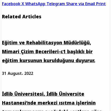
Facebook
X
WhatsApp
Telegram
Share via Email
Print
Related Articles
Eğitim ve Rehabilitasyon Müdürlüğü,
Mimari Çizim Becerileri-c1 başlıklı bir
eğitim kursunun kurulduğunu duyurur.
31 August، 2022
İdlib Üniversitesi, İdlib Üniversite
Hastanesi’nde merkezi ısıtma işlerinin