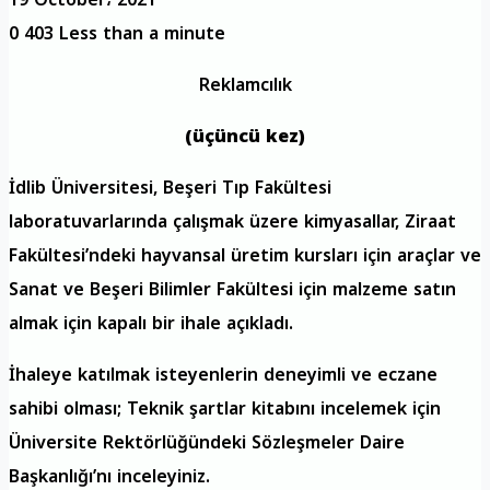
0
403
Less than a minute
Reklamcılık
(üçüncü kez)
İdlib Üniversitesi, Beşeri Tıp Fakültesi
laboratuvarlarında çalışmak üzere kimyasallar, Ziraat
Fakültesi’ndeki hayvansal üretim kursları için araçlar ve
Sanat ve Beşeri Bilimler Fakültesi için malzeme satın
almak için kapalı bir ihale açıkladı.
İhaleye katılmak isteyenlerin deneyimli ve eczane
sahibi olması; Teknik şartlar kitabını incelemek için
Üniversite Rektörlüğündeki Sözleşmeler Daire
Başkanlığı’nı inceleyiniz.