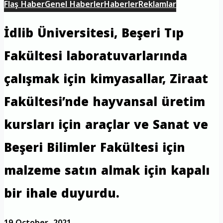
Flaş Haber
Genel Haberler
Haberler
Reklamlar
İdlib Üniversitesi, Beşeri Tıp
Fakültesi laboratuvarlarında
çalışmak için kimyasallar, Ziraat
Fakültesi’nde hayvansal üretim
kursları için araçlar ve Sanat ve
Beşeri Bilimler Fakültesi için
malzeme satın almak için kapalı
bir ihale duyurdu.
19 October، 2021