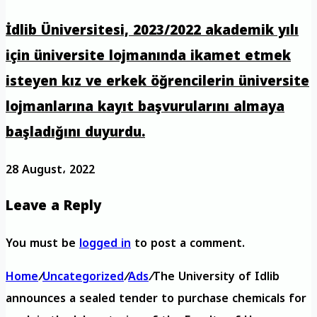
İdlib Üniversitesi, 2023/2022 akademik yılı
için üniversite lojmanında ikamet etmek
isteyen kız ve erkek öğrencilerin üniversite
lojmanlarına kayıt başvurularını almaya
başladığını duyurdu.
28 August، 2022
Leave a Reply
You must be
logged in
to post a comment.
Home
/
Uncategorized
/
Ads
/
The University of Idlib
announces a sealed tender to purchase chemicals for