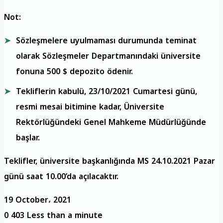
Not:
Sözleşmelere uyulmaması durumunda teminat
olarak Sözleşmeler Departmanındaki üniversite
fonuna 500 $ depozito ödenir.
Tekliflerin kabulü, 23/10/2021 Cumartesi günü,
resmi mesai bitimine kadar, Üniversite
Rektörlüğündeki Genel Mahkeme Müdürlüğünde
başlar.
Teklifler, üniversite başkanlığında MS 24.10.2021 Pazar
günü saat 10.00’da açılacaktır.
19 October، 2021
0
403
Less than a minute