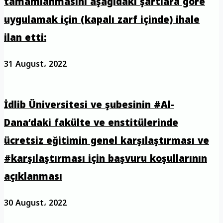
tamamlanmasını aşağıdaki şartlara göre
uygulamak için (kapalı zarf içinde) ihale
ilan etti:
31 August، 2022
İdlib Üniversitesi ve şubesinin #Al-
Dana’daki fakülte ve enstitülerinde
ücretsiz eğitimin genel karşılaştırması ve
#karşılaştırması için başvuru koşullarının
açıklanması
30 August، 2022