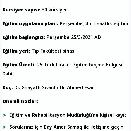
Kursiyer sayısı:
30 kursiyer
Eğitim uygulama planı:
Perşembe, dört saatlik eğitim
Eğitim başlangıcı:
Perşembe 25/3/2021 AD
Eğitim yeri:
Tıp Fakültesi binası
Eğitim Ücreti:
25 Türk Lirası – Eğitim Geçme Belgesi
Dahil
Koç:
Dr. Ghayath Swaid / Dr. Ahmed Esad
Önemli notlar:
Eğitim ve Rehabilitasyon Müdürlüğü’ne kişisel kayıt
Sorularınız için Bay Amer Samaq ile iletişime geçin: