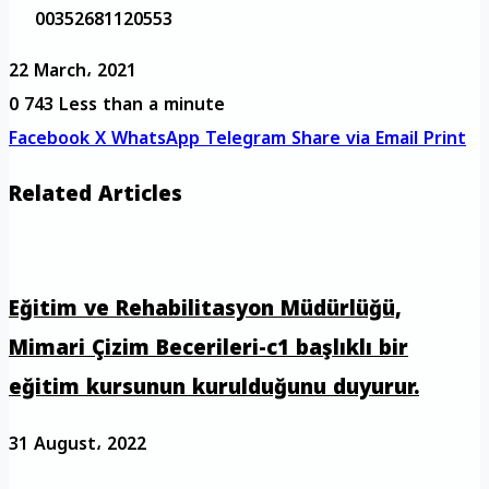
00352681120553
22 March، 2021
0
743
Less than a minute
Facebook
X
WhatsApp
Telegram
Share via Email
Print
Related Articles
Eğitim ve Rehabilitasyon Müdürlüğü,
Mimari Çizim Becerileri-c1 başlıklı bir
eğitim kursunun kurulduğunu duyurur.
31 August، 2022