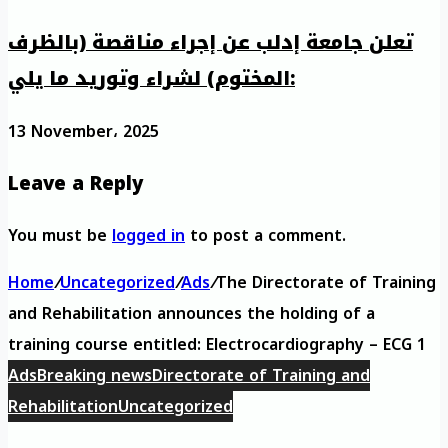
تعلن جامعة إدلب عن إجراء مناقصة (بالظرف
المختوم) لشراء وتوريد ما يلي:
13 November، 2025
Leave a Reply
You must be
logged in
to post a comment.
Home
/
Uncategorized
/
Ads
/
The Directorate of Training
and Rehabilitation announces the holding of a
training course entitled: Electrocardiography – ECG 1
Ads
Breaking news
Directorate of Training and
Rehabilitation
Uncategorized