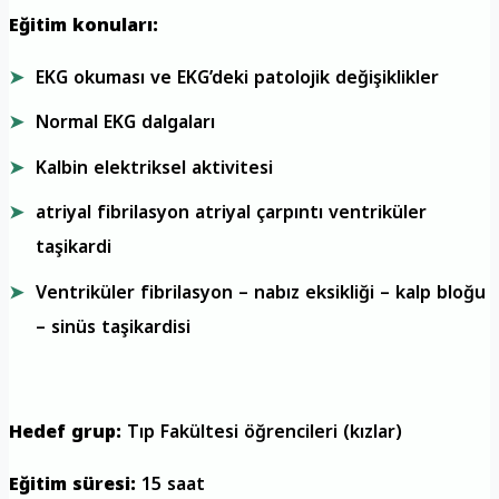
Eğitim konuları:
EKG okuması ve EKG’deki patolojik değişiklikler
Normal EKG dalgaları
Kalbin elektriksel aktivitesi
atriyal fibrilasyon atriyal çarpıntı ventriküler
taşikardi
Ventriküler fibrilasyon – nabız eksikliği – kalp bloğu
– sinüs taşikardisi
Hedef grup:
Tıp Fakültesi öğrencileri (kızlar)
Eğitim süresi:
15 saat