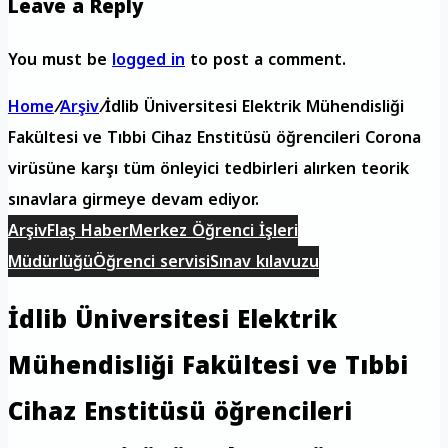
Leave a Reply
You must be
logged in
to post a comment.
Home
/
Arşiv
/
İdlib Üniversitesi Elektrik Mühendisliği
Fakültesi ve Tıbbi Cihaz Enstitüsü öğrencileri Corona
virüsüne karşı tüm önleyici tedbirleri alırken teorik
sınavlara girmeye devam ediyor.
Arşiv
Flaş Haber
Merkez Öğrenci İşleri
Müdürlüğü
Öğrenci servisi
Sınav kılavuzu
İdlib Üniversitesi Elektrik
Mühendisliği Fakültesi ve Tıbbi
Cihaz Enstitüsü öğrencileri