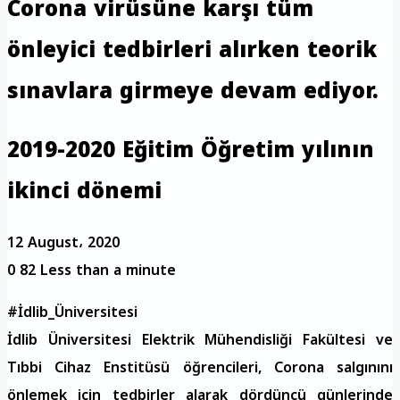
Corona virüsüne karşı tüm
önleyici tedbirleri alırken teorik
sınavlara girmeye devam ediyor.
2019-2020 Eğitim Öğretim yılının
ikinci dönemi
12 August، 2020
0
82
Less than a minute
#İdlib_Üniversitesi
İdlib Üniversitesi Elektrik Mühendisliği Fakültesi ve
Tıbbi Cihaz Enstitüsü öğrencileri, Corona salgınını
önlemek için tedbirler alarak dördüncü günlerinde