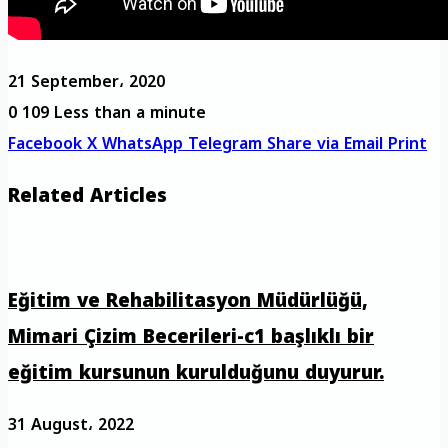
21 September، 2020
0
109
Less than a minute
Facebook
X
WhatsApp
Telegram
Share via Email
Print
Related Articles
Eğitim ve Rehabilitasyon Müdürlüğü,
Mimari Çizim Becerileri-c1 başlıklı bir
eğitim kursunun kurulduğunu duyurur.
31 August، 2022