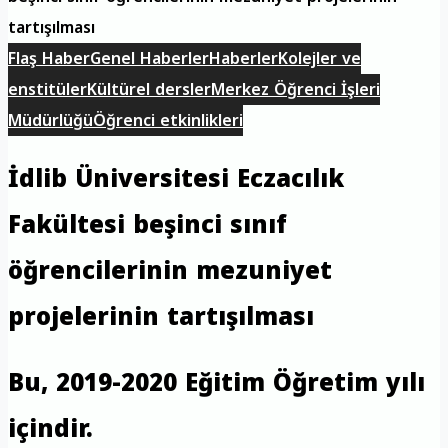
tartışılması
Flaş Haber
Genel Haberler
Haberler
Kolejler ve
enstitüler
Kültürel dersler
Merkez Öğrenci İşleri
Müdürlüğü
Öğrenci etkinlikleri
İdlib Üniversitesi Eczacılık
Fakültesi beşinci sınıf
öğrencilerinin mezuniyet
projelerinin tartışılması
Bu, 2019-2020 Eğitim Öğretim yılı
içindir.