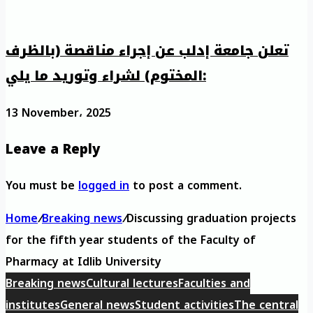
تعلن جامعة إدلب عن إجراء مناقصة (بالظرف
المختوم) لشراء وتوريد ما يلي:
13 November، 2025
Leave a Reply
You must be
logged in
to post a comment.
Home
/
Breaking news
/
Discussing graduation projects
for the fifth year students of the Faculty of
Pharmacy at Idlib University
Breaking news
Cultural lectures
Faculties and
institutes
General news
Student activities
The central