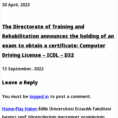
30 April، 2023
The Directorate of Training and
Rehabilitation announces the holding of an
exam to obtain a certificate: Computer
Driving License – ICDL – D32
13 September، 2022
Leave a Reply
You must be
logged in
to post a comment.
Home
/
Flaş Haber
/
İdlib Üniversitesi Eczacılık Fakültesi
beşinci sınıf öğrencilerinin mezuniyet projelerinin