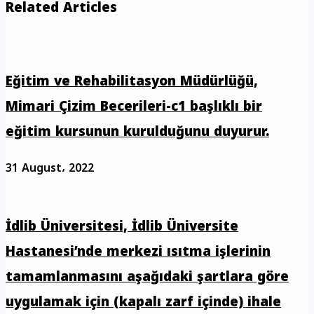
Related Articles
Eğitim ve Rehabilitasyon Müdürlüğü,
Mimari Çizim Becerileri-c1 başlıklı bir
eğitim kursunun kurulduğunu duyurur.
31 August، 2022
İdlib Üniversitesi, İdlib Üniversite
Hastanesi’nde merkezi ısıtma işlerinin
tamamlanmasını aşağıdaki şartlara göre
uygulamak için (kapalı zarf içinde) ihale