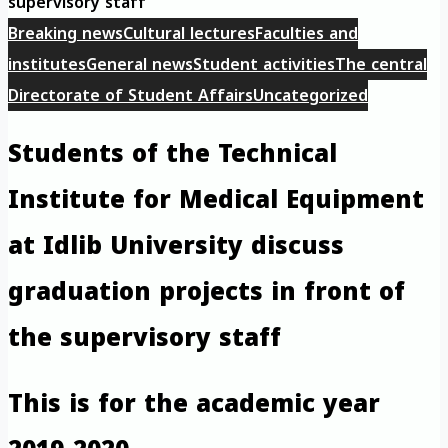
supervisory staff
Breaking news
Cultural lectures
Faculties and
institutes
General news
Student activities
The central
Directorate of Student Affairs
Uncategorized
Students of the Technical
Institute for Medical Equipment
at Idlib University discuss
graduation projects in front of
the supervisory staff
This is for the academic year