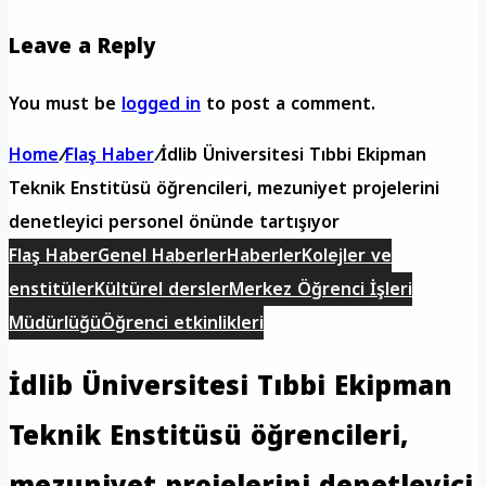
Leave a Reply
You must be
logged in
to post a comment.
Home
/
Flaş Haber
/
İdlib Üniversitesi Tıbbi Ekipman
Teknik Enstitüsü öğrencileri, mezuniyet projelerini
denetleyici personel önünde tartışıyor
Flaş Haber
Genel Haberler
Haberler
Kolejler ve
enstitüler
Kültürel dersler
Merkez Öğrenci İşleri
Müdürlüğü
Öğrenci etkinlikleri
İdlib Üniversitesi Tıbbi Ekipman
Teknik Enstitüsü öğrencileri,
mezuniyet projelerini denetleyici