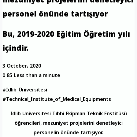
personel önünde tartışıyor
Bu, 2019-2020 Eğitim Öğretim yılı
içindir.
3 October، 2020
0
85
Less than a minute
#İdlib_Üniversitesi
#Technical_Institute_of_Medical_Equipments
İdlib Üniversitesi Tıbbi Ekipman Teknik Enstitüsü
öğrencileri, mezuniyet projelerini denetleyici
personelin önünde tartışıyor.