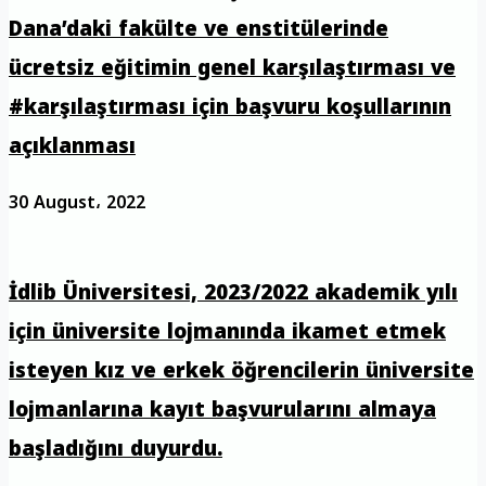
Dana’daki fakülte ve enstitülerinde
ücretsiz eğitimin genel karşılaştırması ve
#karşılaştırması için başvuru koşullarının
açıklanması
30 August، 2022
İdlib Üniversitesi, 2023/2022 akademik yılı
için üniversite lojmanında ikamet etmek
isteyen kız ve erkek öğrencilerin üniversite
lojmanlarına kayıt başvurularını almaya
başladığını duyurdu.