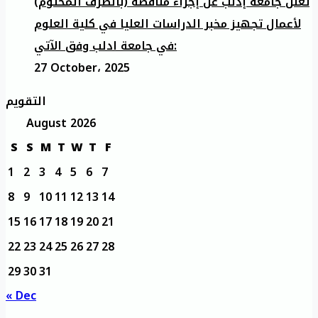
تعلن جامعة إدلب عن إجراء مناقصة (بالظرف المختوم)
لأعمال تجهيز مخبر الدراسات العليا في كلية العلوم
في جامعة ادلب وفق الآتي:
27 October، 2025
التقويم
August 2026
S
S
M
T
W
T
F
1
2
3
4
5
6
7
8
9
10
11
12
13
14
15
16
17
18
19
20
21
22
23
24
25
26
27
28
29
30
31
« Dec