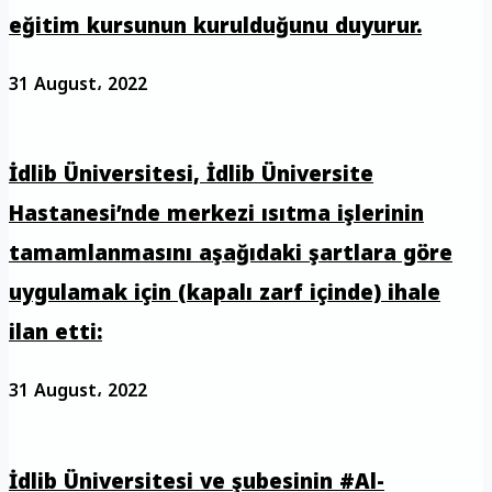
eğitim kursunun kurulduğunu duyurur.
31 August، 2022
İdlib Üniversitesi, İdlib Üniversite
Hastanesi’nde merkezi ısıtma işlerinin
tamamlanmasını aşağıdaki şartlara göre
uygulamak için (kapalı zarf içinde) ihale
ilan etti:
31 August، 2022
İdlib Üniversitesi ve şubesinin #Al-