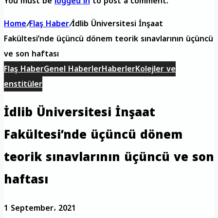
You must be
logged in
to post a comment.
Home
/
Flaş Haber
/
İdlib Üniversitesi İnşaat
Fakültesi’nde üçüncü dönem teorik sınavlarının üçüncü
ve son haftası
Flaş Haber
Genel Haberler
Haberler
Kolejler ve
enstitüler
İdlib Üniversitesi İnşaat
Fakültesi’nde üçüncü dönem
teorik sınavlarının üçüncü ve son
haftası
1 September، 2021