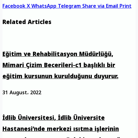
Facebook
X
WhatsApp
Telegram
Share via Email
Print
Related Articles
Eğitim ve Rehabilitasyon Müdürlüğü,
Mimari Çizim Becerileri-c1 başlıklı bir
eğitim kursunun kurulduğunu duyurur.
31 August، 2022
İdlib Üniversitesi, İdlib Üniversite
Hastanesi’nde merkezi ısıtma işlerinin