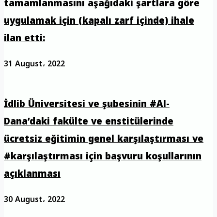
tamamlanmasını aşağıdaki şartlara göre
uygulamak için (kapalı zarf içinde) ihale
ilan etti:
31 August، 2022
İdlib Üniversitesi ve şubesinin #Al-
Dana’daki fakülte ve enstitülerinde
ücretsiz eğitimin genel karşılaştırması ve
#karşılaştırması için başvuru koşullarının
açıklanması
30 August، 2022