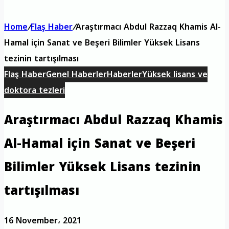
Home
/
Flaş Haber
/
Araştırmacı Abdul Razzaq Khamis Al-
Hamal için Sanat ve Beşeri Bilimler Yüksek Lisans
tezinin tartışılması
Flaş Haber
Genel Haberler
Haberler
Yüksek lisans ve
doktora tezleri
Araştırmacı Abdul Razzaq Khamis
Al-Hamal için Sanat ve Beşeri
Bilimler Yüksek Lisans tezinin
tartışılması
16 November، 2021