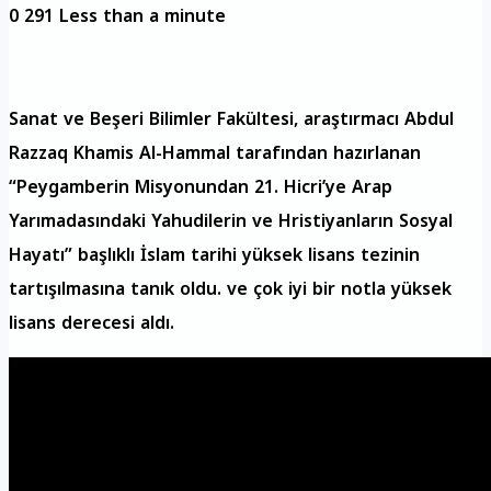
0
291
Less than a minute
Sanat ve Beşeri Bilimler Fakültesi, araştırmacı Abdul
Razzaq Khamis Al-Hammal tarafından hazırlanan
“Peygamberin Misyonundan 21. Hicri’ye Arap
Yarımadasındaki Yahudilerin ve Hristiyanların Sosyal
Hayatı” başlıklı İslam tarihi yüksek lisans tezinin
tartışılmasına tanık oldu. ve çok iyi bir notla yüksek
lisans derecesi aldı.