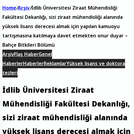
Home
/
Arşiv
/
İdlib Üniversitesi Ziraat Mühendisliği
Fakültesi Dekanlığı, sizi ziraat mühendisliği alanında
yüksek lisans derecesi almak için yapılan kamuoyu
tartışmasına katılmaya davet etmekten onur duyar –
Bahçe Bitkileri Bölümü
Arşiv
Flaş Haber
Genel
Haberler
Haberler
Reklamlar
Yüksek lisans ve doktora
tezleri
İdlib Üniversitesi Ziraat
Mühendisliği Fakültesi Dekanlığı,
sizi ziraat mühendisliği alanında
yüksek lisans derecesi almak için