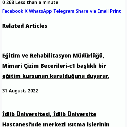
0
268
Less than a minute
Facebook
X
WhatsApp
Telegram
Share via Email
Print
Related Articles
Eğitim ve Rehabilitasyon Müdürlüğü,
Mimari Çizim Becerileri-c1 başlıklı bir
eğitim kursunun kurulduğunu duyurur.
31 August، 2022
İdlib Üniversitesi, İdlib Üniversite
Hastanesi’nde merkezi ısıtma işlerinin