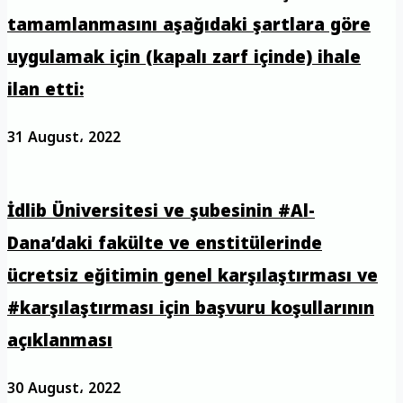
tamamlanmasını aşağıdaki şartlara göre
uygulamak için (kapalı zarf içinde) ihale
ilan etti:
31 August، 2022
İdlib Üniversitesi ve şubesinin #Al-
Dana’daki fakülte ve enstitülerinde
ücretsiz eğitimin genel karşılaştırması ve
#karşılaştırması için başvuru koşullarının
açıklanması
30 August، 2022