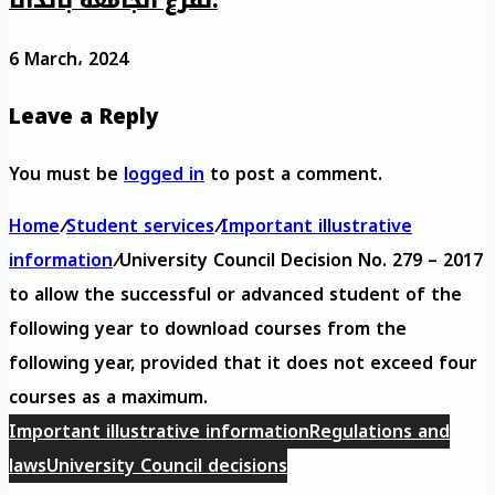
لفرع الجامعة بالدانا.
6 March، 2024
Leave a Reply
You must be
logged in
to post a comment.
Home
/
Student services
/
Important illustrative
information
/
University Council Decision No. 279 – 2017
to allow the successful or advanced student of the
following year to download courses from the
following year, provided that it does not exceed four
courses as a maximum.
Important illustrative information
Regulations and
laws
University Council decisions