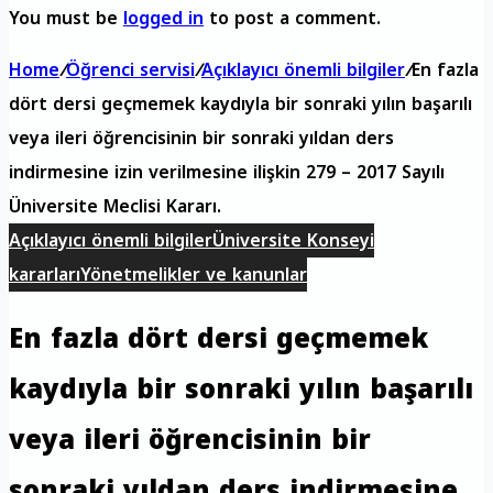
You must be
logged in
to post a comment.
Home
/
Öğrenci servisi
/
Açıklayıcı önemli bilgiler
/
En fazla
dört dersi geçmemek kaydıyla bir sonraki yılın başarılı
veya ileri öğrencisinin bir sonraki yıldan ders
indirmesine izin verilmesine ilişkin 279 – 2017 Sayılı
Üniversite Meclisi Kararı.
Açıklayıcı önemli bilgiler
Üniversite Konseyi
kararları
Yönetmelikler ve kanunlar
En fazla dört dersi geçmemek
kaydıyla bir sonraki yılın başarılı
veya ileri öğrencisinin bir
sonraki yıldan ders indirmesine