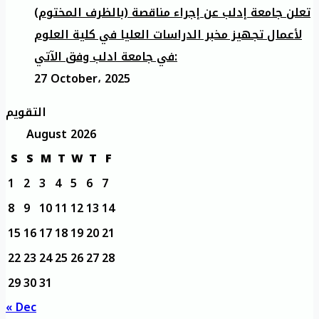
تعلن جامعة إدلب عن إجراء مناقصة (بالظرف المختوم)
لأعمال تجهيز مخبر الدراسات العليا في كلية العلوم
في جامعة ادلب وفق الآتي:
27 October، 2025
التقويم
August 2026
S
S
M
T
W
T
F
1
2
3
4
5
6
7
8
9
10
11
12
13
14
15
16
17
18
19
20
21
22
23
24
25
26
27
28
29
30
31
« Dec