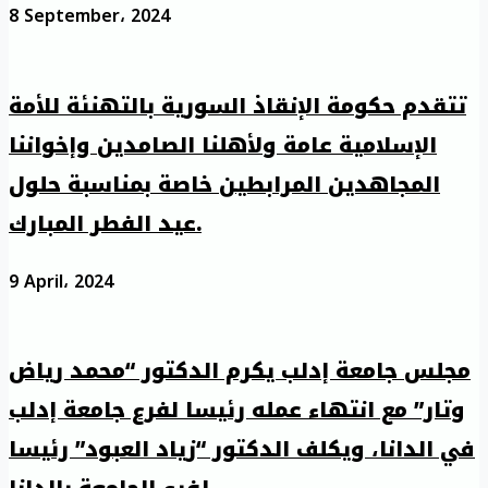
8 September، 2024
تتقدم حكومة الإنقاذ السورية بالتهنئة للأمة
الإسلامية عامة ولأهلنا الصامدين وإخواننا
المجاهدين المرابطين خاصة بمناسبة حلول
عيد الفطر المبارك.
9 April، 2024
مجلس جامعة إدلب يكرم الدكتور “محمد رياض
وتار” مع انتهاء عمله رئيسا لفرع جامعة إدلب
في الدانا، ويكلف الدكتور “زياد العبود” رئيسا