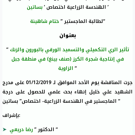
بساتين
الهندسة الزراعية اختصاص ’
’
ختام شاهينة
لطالبة الماجستير ”
“
بعنوان
”
تأثير الري التكميلي والتسميد الورقي بالبورون والزنك
في إنتاجية شجرة الكرز (صنف بينغ) في منطقة جبل
الزاوية
“
جرت المناقشة يوم الأحد الموافق لـ 01/12/2019 على مدرج
الشهيد علي خليل إنهاء بحث علمي للحصول على درجة
الماجستير في الهندسة الزراعية- اختصاص” بساتين “
بإشراف:
رضا دريعي
الدكتور ”
“