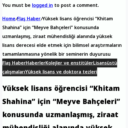
You must be
logged in
to post a comment.
Home
/
Flaş Haber
/
Yüksek lisans öğrencisi “Khitam
Shahina” için “Meyve Bahçeleri” konusunda
uzmanlaşmış, ziraat mühendisliği alanında yüksek
lisans derecesi elde etmek için bilimsel araştırmaların
tamamlanmasına yönelik bir seminerin duyurusu
Flaş Haber
Haberler
Kolejler ve enstitüler
Lisansüstü
çalışmaları
Yüksek lisans ve doktora tezleri
Yüksek lisans öğrencisi “Khitam
Shahina” için “Meyve Bahçeleri”
konusunda uzmanlaşmış, ziraat
mühendisliği alanında yüksek