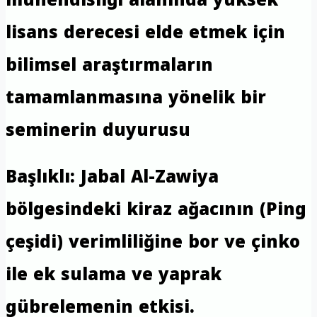
lisans derecesi elde etmek için
bilimsel araştırmaların
tamamlanmasına yönelik bir
seminerin duyurusu
Başlıklı: Jabal Al-Zawiya
bölgesindeki kiraz ağacının (Ping
çeşidi) verimliliğine bor ve çinko
ile ek sulama ve yaprak
gübrelemenin etkisi.