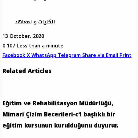
الكليات والمعاهد
13 October، 2020
0
107
Less than a minute
Facebook
X
WhatsApp
Telegram
Share via Email
Print
Related Articles
Eğitim ve Rehabilitasyon Müdürlüğü,
Mimari Çizim Becerileri-c1 başlıklı bir
eğitim kursunun kurulduğunu duyurur.