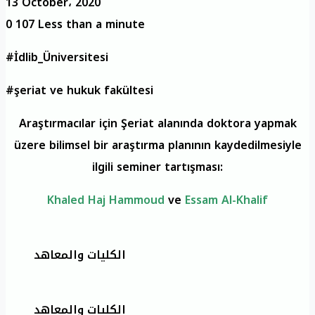
13 October، 2020
0
107
Less than a minute
#İdlib_Üniversitesi
#şeriat ve hukuk fakültesi
Araştırmacılar için Şeriat alanında doktora yapmak
üzere bilimsel bir araştırma planının kaydedilmesiyle
ilgili seminer tartışması:
Khaled Haj Hammoud
ve
Essam Al-Khalif
الكليات والمعاهد
الكليات والمعاهد