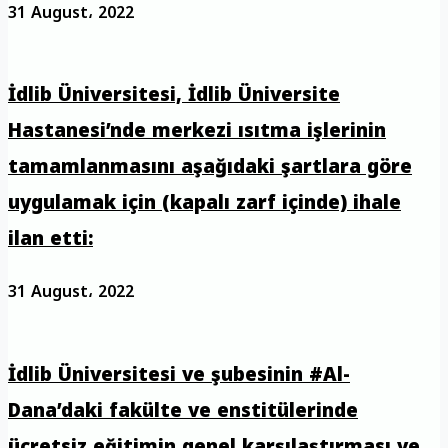
31 August، 2022
İdlib Üniversitesi, İdlib Üniversite
Hastanesi’nde merkezi ısıtma işlerinin
tamamlanmasını aşağıdaki şartlara göre
uygulamak için (kapalı zarf içinde) ihale
ilan etti:
31 August، 2022
İdlib Üniversitesi ve şubesinin #Al-
Dana’daki fakülte ve enstitülerinde
ücretsiz eğitimin genel karşılaştırması ve