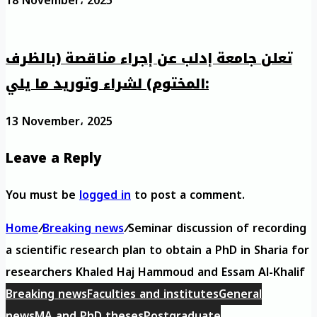
18 November، 2025
تعلن جامعة إدلب عن إجراء مناقصة (بالظرف
المختوم) لشراء وتوريد ما يلي:
13 November، 2025
Leave a Reply
You must be
logged in
to post a comment.
Home
/
Breaking news
/
Seminar discussion of recording
a scientific research plan to obtain a PhD in Sharia for
researchers Khaled Haj Hammoud and Essam Al-Khalif
Breaking news
Faculties and institutes
General
news
MA and PhD theses
Postgraduate