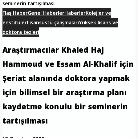
seminerin tartışılması
Flaş Haber
Genel Haberler
Haberler
Kolejler ve
enstitüler
Lisansüstü çalışmaları
Yüksek lisans ve
doktora tezleri
Araştırmacılar Khaled Haj
Hammoud ve Essam Al-Khalif için
Şeriat alanında doktora yapmak
için bilimsel bir araştırma planı
kaydetme konulu bir seminerin
tartışılması