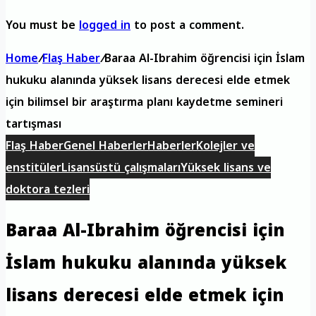
You must be
logged in
to post a comment.
Home
/
Flaş Haber
/
Baraa Al-Ibrahim öğrencisi için İslam
hukuku alanında yüksek lisans derecesi elde etmek
için bilimsel bir araştırma planı kaydetme semineri
tartışması
Flaş Haber
Genel Haberler
Haberler
Kolejler ve
enstitüler
Lisansüstü çalışmaları
Yüksek lisans ve
doktora tezleri
Baraa Al-Ibrahim öğrencisi için
İslam hukuku alanında yüksek
lisans derecesi elde etmek için