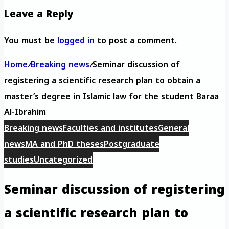
Leave a Reply
You must be
logged in
to post a comment.
Home
/
Breaking news
/
Seminar discussion of
registering a scientific research plan to obtain a
master’s degree in Islamic law for the student Baraa
Al-Ibrahim
Breaking news
Faculties and institutes
General
news
MA and PhD theses
Postgraduate
studies
Uncategorized
Seminar discussion of registering
a scientific research plan to