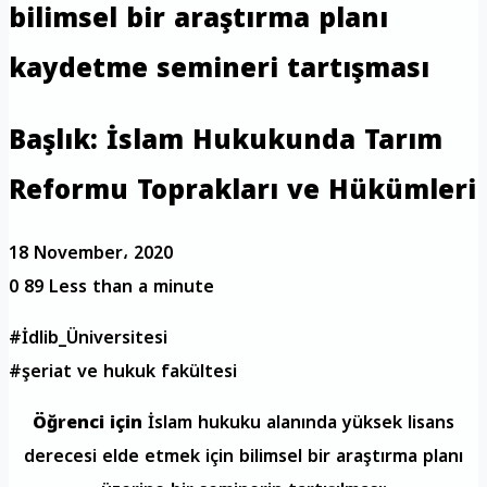
bilimsel bir araştırma planı
kaydetme semineri tartışması
Başlık: İslam Hukukunda Tarım
Reformu Toprakları ve Hükümleri
18 November، 2020
0
89
Less than a minute
#İdlib_Üniversitesi
#şeriat ve hukuk fakültesi
Öğrenci için
İslam hukuku alanında yüksek lisans
derecesi elde etmek için bilimsel bir araştırma planı