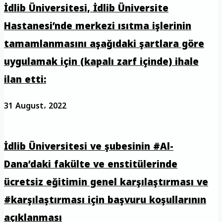
İdlib Üniversitesi, İdlib Üniversite
Hastanesi’nde merkezi ısıtma işlerinin
tamamlanmasını aşağıdaki şartlara göre
uygulamak için (kapalı zarf içinde) ihale
ilan etti:
31 August، 2022
İdlib Üniversitesi ve şubesinin #Al-
Dana’daki fakülte ve enstitülerinde
ücretsiz eğitimin genel karşılaştırması ve
#karşılaştırması için başvuru koşullarının
açıklanması